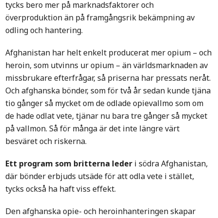
tycks bero mer på marknadsfaktorer och
överproduktion än på framgångsrik bekämpning av
odling och hantering.
Afghanistan har helt enkelt producerat mer opium – och
heroin, som utvinns ur opium – än världsmarknaden av
missbrukare efterfrågar, så priserna har pressats neråt.
Och afghanska bönder, som för två år sedan kunde tjäna
tio gånger så mycket om de odlade opievallmo som om
de hade odlat vete, tjänar nu bara tre gånger så mycket
på vallmon. Så för många är det inte längre värt
besväret och riskerna.
Ett program som britterna leder
i södra Afghanistan,
där bönder erbjuds utsäde för att odla vete i stället,
tycks också ha haft viss effekt.
Den afghanska opie- och heroinhanteringen skapar