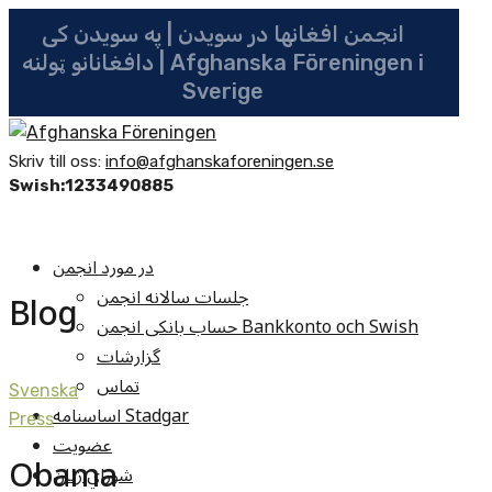
انجمن افغانها در سویدن | په سویدن کی
دافغانانو ټولنه | Afghanska Föreningen i
Sverige
Skriv till oss:
info@afghanskaforeningen.se
Swish:1233490885
در مورد انجمن
جلسات سالانه انجمن
Blog
حساب بانکی انجمن Bankkonto och Swish
گزارشات
تماس
Svenska
اساسنامه Stadgar
Press
عضویت
Obama
شوراي زنان