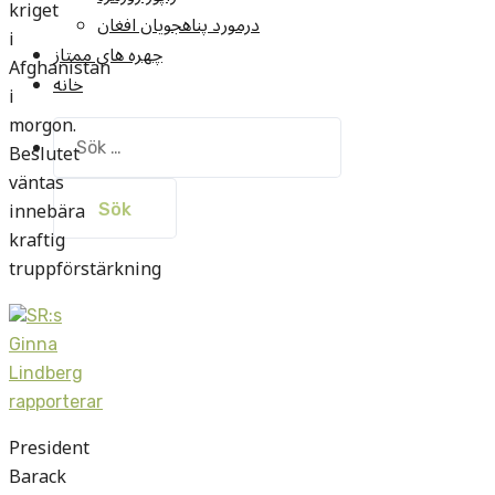
kriget
درمورد پناهجويان افغان
i
چهره های ممتاز
Afghanistan
خانه
i
morgon.
Sök
Beslutet
efter:
väntas
innebära
kraftig
truppförstärkning
SR:s
Ginna
Lindberg
rapporterar
President
Barack