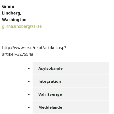
Ginna
Lindberg,
Washington
ginna.lindberg@sr.se
http://www.sr.se/ekot/artikel.asp?
artikel=3275548
Asylsökande
Integration
Val i Sverige
Meddelande