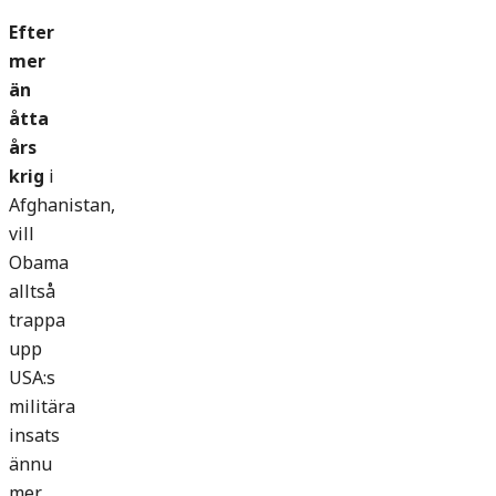
Efter
mer
än
åtta
års
krig
i
Afghanistan,
vill
Obama
alltså
trappa
upp
USA:s
militära
insats
ännu
mer.