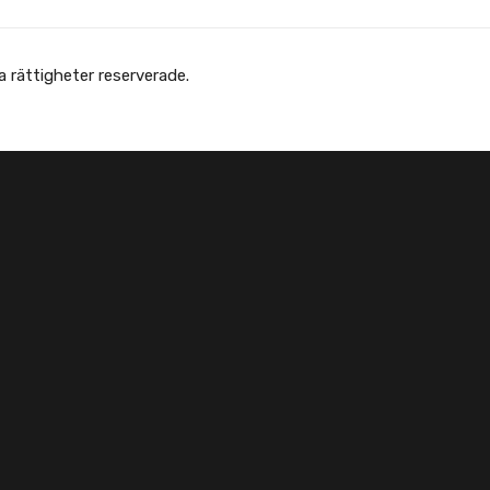
 Afghanska Föreningen - انجمن افغانها در سویدن. Alla rättigheter reserverade.