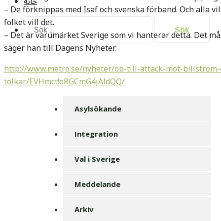
خانه
– De förknippas med Isaf och svenska förband. Och alla vil
folket vill det.
Sök
– Det är varumärket Sverige som vi hanterar detta. Det m
efter:
säger han till Dagens Nyheter.
http://www.metro.se/nyheter/ob-till-attack-mot-billstrom
tolkar/EVHmct!oRGCmG4jAldQQ/
Asylsökande
Integration
Val i Sverige
Meddelande
Arkiv