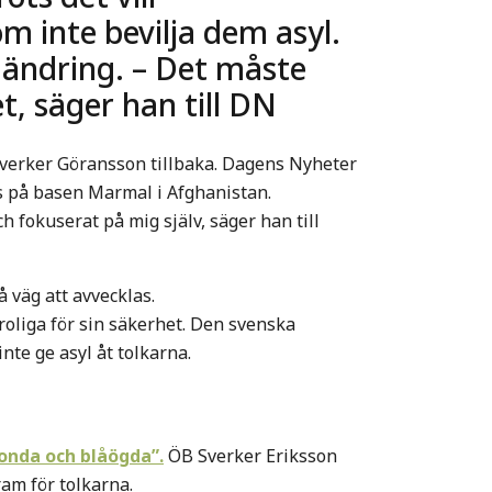
m inte bevilja dem asyl.
ändring. – Det måste
, säger han till DN
Sverker Göransson tillbaka. Dagens Nyheter
s på basen Marmal i Afghanistan.
h fokuserat på mig själv, säger han till
å väg att avvecklas.
oliga för sin säkerhet. Den svenska
nte ge asyl åt tolkarna.
londa och blåögda”.
ÖB Sverker Eriksson
gram för tolkarna.