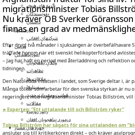
migrationsminister Tobias Billströ
گروه هاي هنري
نويسندگان
Nu kräver ÖB Sverker Göransson 
داستان
finnas en grad av medmänsklighet
نيازمنديها
شرکتهاي افغاني
Efter drygt två månader i sjuksängen är överbefälhavare 
ورزش
träffade honom när ett svenskt helikopterförband avlöste
امورپناهندگي
– Jag har haft en period med återladdning och reflektion oc
وکلاي پناهجويان
tidningen.
تظاهرات
ملاقات ها
Den Natoledda insatsen i landet, som Sverige deltar i, är p
سيمينارها
Många tolkar som arbetar för den svenska styrkan är nu or
قوانين ومقررات جديد
regeringen, med migrationsminister Tobias Billström, vill i
مقالات
►Experten: ”Ett uttalande till och Billström ryker”
راپور روزمره
درمورد پناهجويان افغان
Tobias Billström har sågats för sina uttalanden om ”b
چهره های ممتاز
ansluter sig till kritikerkören direkt – och kräver asylpro