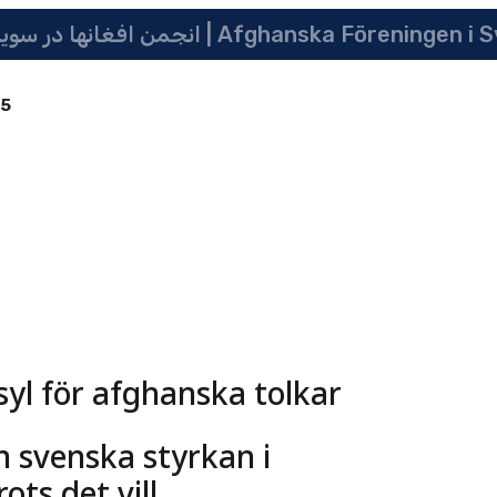
انجمن افغانها در سویدن | په سویدن کی دافغانانو ټولنه | Afghanska Före
85
syl för afghanska tolkar
 svenska styrkan i
ots det vill