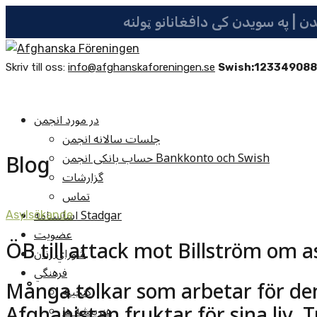
Skriv till oss:
info@afghanskaforeningen.se
Swish:12334908
در مورد انجمن
جلسات سالانه انجمن
Blog
حساب بانکی انجمن Bankkonto och Swish
گزارشات
تماس
اساسنامه Stadgar
Asylsökande
عضویت
ÖB till attack mot Billström om a
شوراي زنان
فرهنگي
Många tolkar som arbetar för den
گنجينه
Afghanistan fruktar för sina liv. Tr
هنرپيشه ها