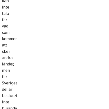
kan
inte
tala
för
vad
som
kommer
att
ske i
andra
länder,
men
för
Sveriges
del är
beslutet
inte
binande