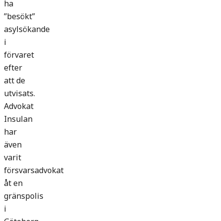
ha
”besökt”
asylsökande
i
förvaret
efter
att de
utvisats.
Advokat
Insulan
har
även
varit
försvarsadvokat
åt en
gränspolis
i