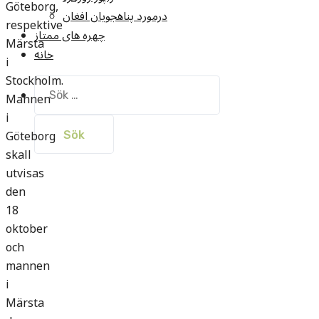
Göteborg,
درمورد پناهجويان افغان
respektive
چهره های ممتاز
Märsta
خانه
i
Stockholm.
Sök
Mannen
efter:
i
Göteborg
skall
utvisas
den
18
oktober
och
mannen
i
Märsta