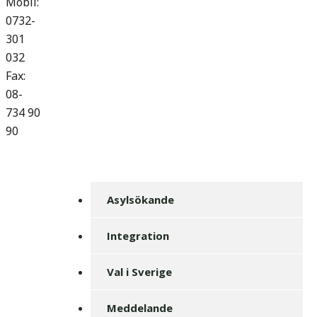
Mobil:
0732-
301
032
Fax:
08-
734 90
90
Asylsökande
Integration
Val i Sverige
Meddelande