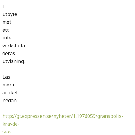
i
utbyte
mot
att
inte
verkställa
deras
utvisning.
Läs
mer i
artikel
nedan:
http://gt.expressen.se/nyheter/1.1976059/granspolis-
kravde-
sex-