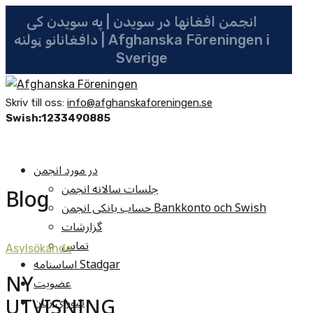
انجمن افغانها در سویدن | په سویدن کی
دافغانانو ټولنه | Afghanska Föreningen i
Sverige
Skriv till oss:
info@afghanskaforeningen.se
Swish:1233490885
در مورد انجمن
جلسات سالانه انجمن
Blog
حساب بانکی انجمن Bankkonto och Swish
گزارشات
تماس
Asylsökande
اساسنامه Stadgar
NY
عضویت
UTVISNING
شوراي زنان