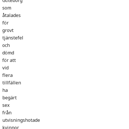
Göteborg
som
åtalades
för
grovt
tjänstefel
och
dömd
för att
vid
flera
tillfällen
ha
begärt
sex
från
utvisningshotade
kvinnor