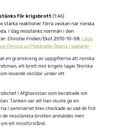
stänks för krigsbrott
(1:46)
e starka reaktioner förra veckan när norska
öda. I dag misstänks norrmän i den
rter: Christer Fridén/Ekot.2010-10-08.
Lägg
igg
Del.icio.us
Poddradio
Öppna i spelaren
t en granskning av uppgifterna att norska
ndsman, ett brott mot krigets lagar. Norska
 som levande sköldar under ett
ndschef i Afghanistan som berättade om
an. Tanken var att han skulle ge en
na i seminariet blev chockade av vad de fick
och de misstänkta brotten anmäldes men
 om ett missförstånd.