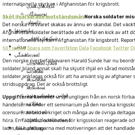
internationella styrkan i Afghanistan för krigsbrott.
گروه هاي هنري
نويسندگان
Sköt ihjäl sårade motståndsmän
Norska soldater mis
داستان
Det norska försvaret skakas av ännu en skandal. Det väckt
نيازمنديها
Afghanistansoldater berättade att de får en kick av att d
شرکتهاي افغاني
internationella styrkan i Afghanistan för krigsbrott. Repo
ورزش
till i spelkö
Spara som favoritklipp
Dela
Facebook
Twitter
D
امورپناهندگي
Den norske överbefälhavaren Harald Sunde har nu beordra
وکلاي پناهجويان
soldater bland annat skall ha skjutit ihjäl en sårad motstå
تظاهرات
soldater anklagas också för att ha använt sig av afghaner
ملاقات ها
stridsuppdrag. Det är också brottsligt.
سيمينارها
قوانين ومقررات جديد
Uppgifterna kommer
ursprungligen från en norsk förba
مقالات
händelserna under ett seminarium på den norska krigsskol
راپور روزمره
ocensurerad bild av kriget och många av de övriga deltagar
درمورد پناهجويان افغان
höra. En fältpräst och chefen för krigsskolan reagerade 
چهره های ممتاز
lades till handlingarna med motiveringen att det handlade