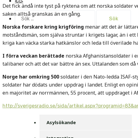
خانه
Det fick ändå inte tyst på ryktena om att norska soldater 
saken alltså granskas än en gång.
Sök
efter:
Norska forskare kring krigföring
menar att det är lätta
motståndsmän, som själva struntar i krigets lagar, än i ett 
kriga kan väcka starka hatkänslor och leda till överilade h
I förra veckan berättade
norska Afghanistansoldater i en
talibaner och att det var bättre än sex. Uttalanden som d
Norge har omkring 500
soldater i den Nato-ledda ISAF-st
soldater har dödats under uppdrag i landet. Enligt en opi
en majoritet av norrmännen, 55 procent, att uppdraget i Af
http://sverigesradio.se/sida/artikel.aspx?programid=83&a
Asylsökande
Integration