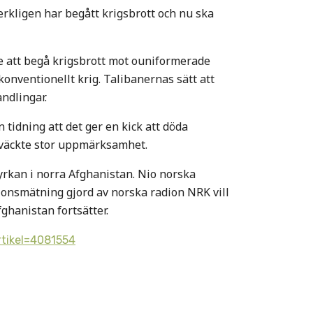
verkligen har begått krigsbrott och nu ska
re att begå krigsbrott mot ouniformerade
konventionellt krig. Talibanernas sätt att
andlingar.
 tidning att det ger en kick att döda
å väckte stor uppmärksamhet.
yrkan i norra Afghanistan. Nio norska
nionsmätning gjord av norska radion NRK vill
ghanistan fortsätter.
rtikel=4081554