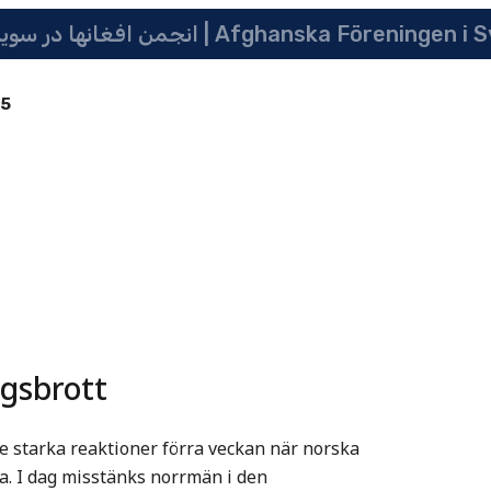
انجمن افغانها در سویدن | په سویدن کی دافغانانو ټولنه | Afghanska Före
85
igsbrott
e starka reaktioner förra veckan när norska
da. I dag misstänks norrmän i den