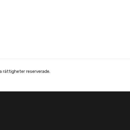
 Afghanska Föreningen - انجمن افغانها در سویدن. Alla rättigheter reserverade.