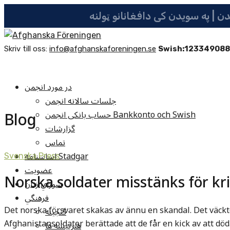
Skriv till oss:
info@afghanskaforeningen.se
Swish:12334908
در مورد انجمن
جلسات سالانه انجمن
Blog
حساب بانکی انجمن Bankkonto och Swish
گزارشات
تماس
اساسنامه Stadgar
Svenska Press
عضویت
Norska soldater misstänks för kr
شوراي زنان
فرهنگي
Det norska försvaret skakas av ännu en skandal. Det väckt
گنجينه
Afghanistansoldater berättade att de får en kick av att dö
هنرپيشه ها