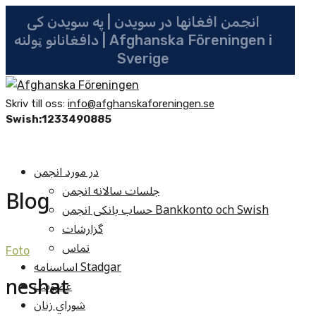
انجمن افغانها در سویدن | په سویدن کی
دافغانانو ټولنه | Afghanska Föreningen i
Sverige
Skriv till oss:
info@afghanskaforeningen.se
Swish:1233490885
در مورد انجمن
جلسات سالانه انجمن
Blog
حساب بانکی انجمن Bankkonto och Swish
گزارشات
تماس
Foto
اساسنامه Stadgar
neshat
عضویت
شوراي زنان