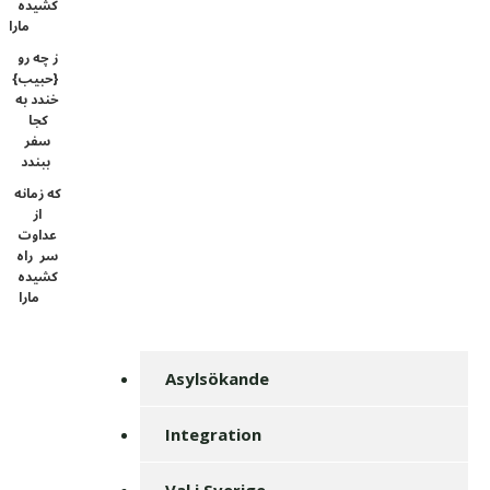
کشیده
مارا
ز چه رو
{حبیب}
خندد به
کجا
سفر
ببندد
که زمانه
از
عداوت
سر راه
کشیده
مارا
Asylsökande
Integration
Val i Sverige