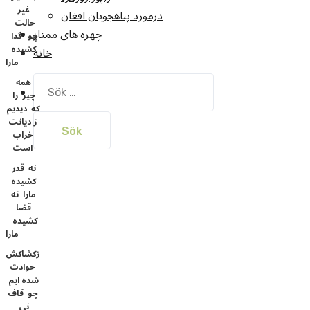
غیر
درمورد پناهجويان افغان
حالت
چهره های ممتاز
چو گدا
کشیده
خانه
مارا
همه
Sök
چیز را
efter:
که دیدیم
ز دیانت
خراب
است
نه قدر
کشیده
مارا نه
قضا
کشیده
مارا
زکشاکش
حوادث
شده ایم
چو قاف
نی