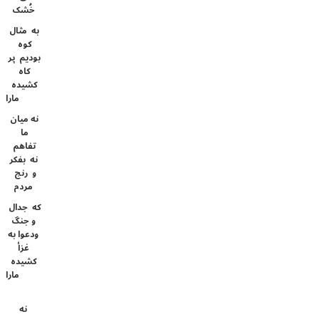
خُشک
به مثال
کوه
بودیم پر
کاه
کشیده
مارا
نه میان
ما
تفاهم
نه بفکر
و رنج
مردم
که جدال
و جنگ
ودعوا به
غزأ
کشیده
مارا
نه