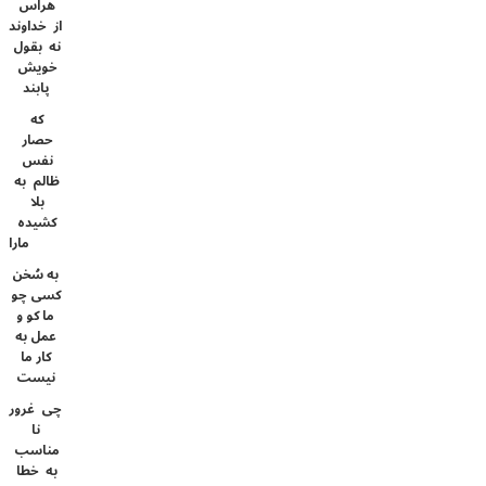
هراس
از خداوند
نه بقول
خویش
پابند
که
حصار
نفس
ظالم به
بلا
کشیده
مارا
به سُخن
کسی چو
ما کو و
عمل به
کار ما
نیست
چی غرور
نا
مناسب
به خطا