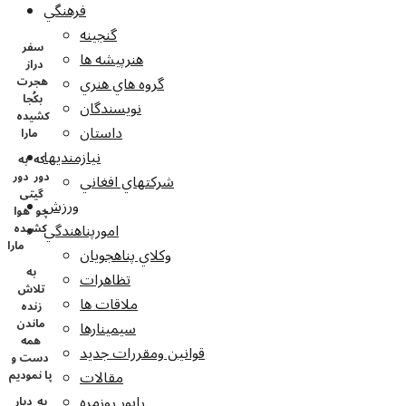
فرهنگي
گنجينه
سفر
هنرپيشه ها
دراز
گروه هاي هنري
هجرت
بکُجا
نويسندگان
کشیده
داستان
مارا
نيازمنديها
که به
دور دور
شرکتهاي افغاني
گیتی
ورزش
چو هوا
امورپناهندگي
کشیده
مارا
وکلاي پناهجويان
به
تظاهرات
تلاش
ملاقات ها
زنده
ماندن
سيمينارها
همه
قوانين ومقررات جديد
دست و
مقالات
پا نمودیم
راپور روزمره
به دیار