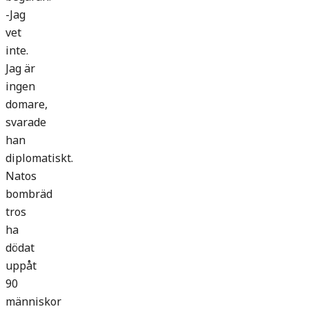
-Jag
vet
inte.
Jag är
ingen
domare,
svarade
han
diplomatiskt.
Natos
bombräd
tros
ha
dödat
uppåt
90
människor