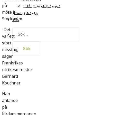
på
درمورد پناهجويان افغان
möte i
چهره های ممتاز
Stockholm
خانه
-Det
Sök
var ett
efter:
stort
misstag,
säger
Frankrikes
utrikesminister
Bernard
Kouchner
Han
anlände
på
lördagsmorgonen