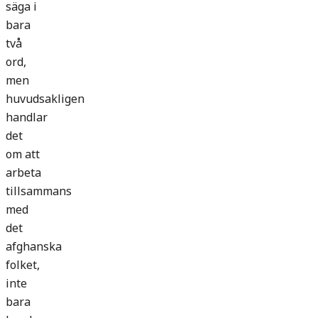
säga i
bara
två
ord,
men
huvudsakligen
handlar
det
om att
arbeta
tillsammans
med
det
afghanska
folket,
inte
bara