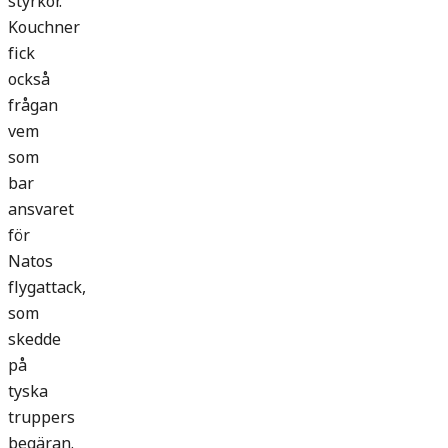
styrkor.
Kouchner
fick
också
frågan
vem
som
bar
ansvaret
för
Natos
flygattack,
som
skedde
på
tyska
truppers
begäran.