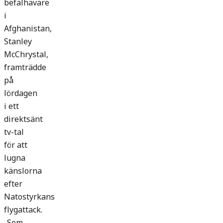
befälhavare
i
Afghanistan,
Stanley
McChrystal,
framträdde
på
lördagen
i ett
direktsänt
tv-tal
för att
lugna
känslorna
efter
Natostyrkans
flygattack.
-Som