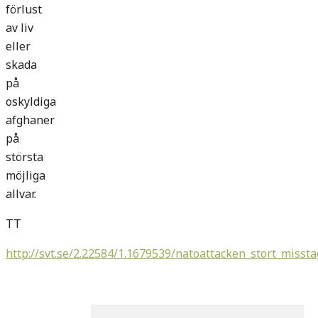
förlust
av liv
eller
skada
på
oskyldiga
afghaner
på
största
möjliga
allvar.
TT
http://svt.se/2.22584/1.1679539/natoattacken_stort_misst