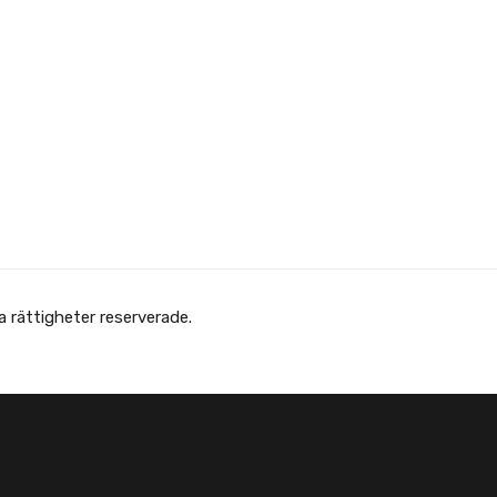
 Afghanska Föreningen - انجمن افغانها در سویدن. Alla rättigheter reserverade.