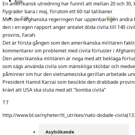
خانه
En amerikansk utredning har funnit att mellan 20 och 30, ka
flygräder bara i maj, förutom ett 60-tal talibaner.
Sök
Men den afghanska regeringen har uppenbarligen andra k
efter:
den i en egen rapport anger antalet döda civila till 140 civ
provins, Farah.
Det är första gången som den amerikanska militären faktis
kommentarer om problemet med civila förluster i Afghanis
Den amerikanska militären är noga med att beklaga förlust
som sägs använda civila som mänskliga sköldar och medvete
påminner om hur den vietnamesiska gerillan arbetade und
President Hamid Karzai som besökte den drabbade provinsen
krävt att USA ska sluta med att ”bomba civila”
TT
http://www.bt.se/nyheter/tt_utrikes/nato-dodade-civila(1
Asylsökande