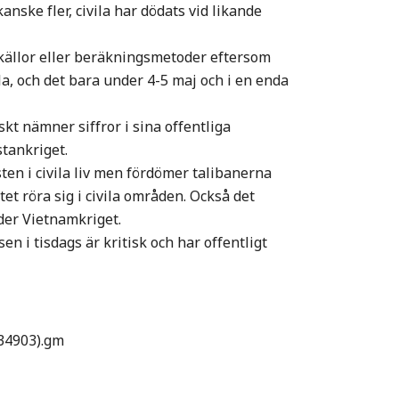
nske fler, civila har dödats vid likande
ällor eller beräkningsmetoder eftersom
ila, och det bara under 4-5 maj och i en enda
kt nämner siffror i sina offentliga
tankriget.
en i civila liv men fördömer talibanerna
t röra sig i civila områden. Också det
er Vietnamkriget.
 i tisdags är kritisk och har offentligt
334903).gm