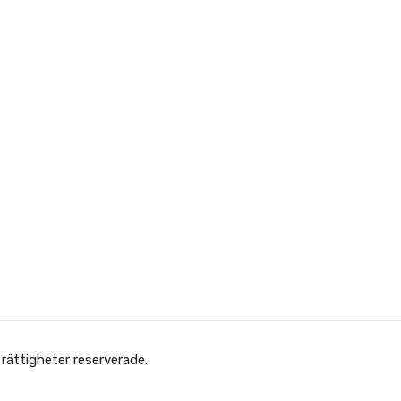
ghanska Föreningen - انجمن افغانها در سویدن. Alla rättigheter reserverade.