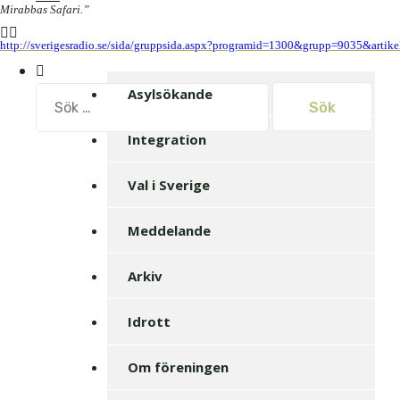
Mirabbas Safari.”
http://sverigesradio.se/sida/gruppsida.aspx?programid=1300&grupp=9035&artik
Sök
Asylsökande
efter:
Integration
Val i Sverige
Meddelande
Arkiv
Idrott
Om föreningen