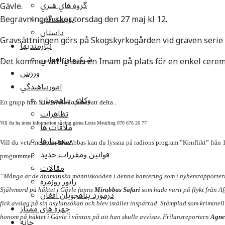
گروه هاي هنري
Gävle.
نويسندگان
Begravningen sker torsdag den 27 maj kl 12.
داستان
Gravsättningen görs på Skogskyrkogården vid graven serie 
نيازمنديها
شرکتهاي افغاني
Det kommer att finnas en Imam på plats för en enkel cerem
ورزش
امورپناهندگي
وکلاي پناهجويان
En grupp från Sundsvall kommer att
delta
.
تظاهرات
ملاقات ها
Vill du ha mera information så ring gärna Lotta Meurling 070 676 26 77
سيمينارها
Vill du veta mera om Mir Abbas kan du lyssna på radions program ”Konflikt” från 1
قوانين ومقررات جديد
programmet:
مقالات
”Många är de dramatiska människoöden i denna hantering som i nyhetsrapporterin
راپور روزمره
Självmord på häktet i Gävle fanns
Mirabbas Safari
som hade varit på flykt från Afg
درمورد پناهجويان افغان
fick avslag på sin asylansökan och blev istället inspärrad. Stämplad som krimin
چهره های ممتاز
honom på häktet i Gävle i väntan på att han skulle avvisas. Frilansreportern
Agne
خانه