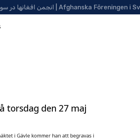
انجمن افغانها در سویدن | په سویدن کی دافغانانو ټولنه | Afghanska Föreni
5
på torsdag den 27 maj
häktet i Gävle kommer han att begravas i