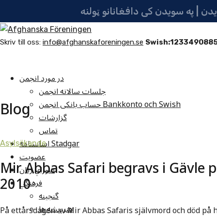
Skriv till oss:
info@afghanskaforeningen.se
Swish:123349088
در مورد انجمن
جلسات سالانه انجمن
Blog
حساب بانکی انجمن Bankkonto och Swish
گزارشات
تماس
اساسنامه Stadgar
Asylsökande
عضویت
Mir Abbas Safari begravs i Gävle 
شوراي زنان
فرهنگي
گنجينه
هنرپيشه ها
På ettårsdagen av Mir Abbas Safaris självmord och död på 