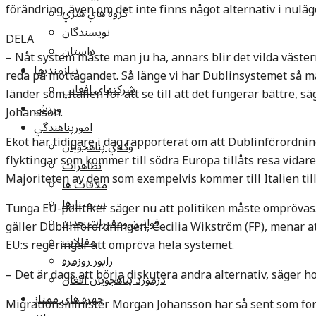
förändring, även om det inte finns något alternativ i nuläg
گروه هاي هنري
نويسندگان
DELA
داستان
– Nåt system måste man ju ha, annars blir det vilda väste
نيازمنديها
reda på mottagandet. Så länge vi har Dublinsystemet så måst
شرکتهاي افغاني
länder som Italien för att se till att det fungerar bättre, 
ورزش
Johansson.
امورپناهندگي
Ekot har tidigare i dag rapporterat om att Dublinförordni
وکلاي پناهجويان
flyktingar som kommer till södra Europa tillåts resa vidare
تظاهرات
Majoriteten av dem som exempelvis kommer till Italien till
ملاقات ها
سيمينارها
Tunga EU-politiker säger nu att politiken måste omprövas
قوانين ومقررات جديد
gäller Dublinförordningen, Cecilia Wikström (FP), menar 
مقالات
EU:s regeringar att ompröva hela systemet.
راپور روزمره
– Det är dags att börja diskutera andra alternativ, säger hon
درمورد پناهجويان افغان
چهره های ممتاز
Migrationsminister Morgan Johansson har så sent som förr