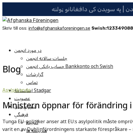
Skriv till oss:
info@afghanskaforeningen.se
Swish:12334908
در مورد انجمن
جلسات سالانه انجمن
Blog
حساب بانکی انجمن Bankkonto och Swish
گزارشات
تماس
اساسنامه Stadgar
Asylsökande
عضویت
Ministern öppnar för förändring i 
شوراي زنان
فرهنگي
Tunga EU-politiker anser att EU:s asylpolitik måste omprö
گنجينه
varit en av Dublinförordningens starkaste förespråkare 
هنرپيشه ها