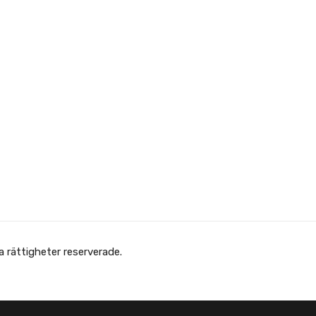
 Afghanska Föreningen - انجمن افغانها در سویدن. Alla rättigheter reserverade.