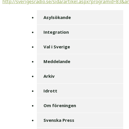
http://sverigesradio.se/sida/artikel.aspx?programid=83&a
Asylsökande
Integration
Val i Sverige
Meddelande
Arkiv
Idrott
Om föreningen
Svenska Press