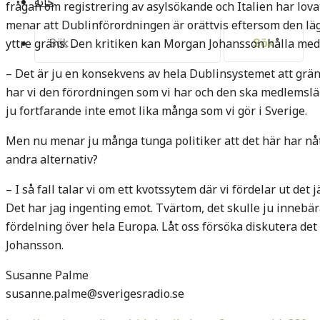
خانه
frågan om registrering av asylsökande och Italien har lovat 
menar att Dublinförordningen är orättvis eftersom den lä
Sök
yttre gräns. Den kritiken kan Morgan Johansson hålla med
efter:
– Det är ju en konsekvens av hela Dublinsystemet att gräns
har vi den förordningen som vi har och den ska medlemsländ
ju fortfarande inte emot lika många som vi gör i Sverige.
Men nu menar ju många tunga politiker att det här har nått
andra alternativ?
– I så fall talar vi om ett kvotssytem där vi fördelar ut det
Det har jag ingenting emot. Tvärtom, det skulle ju innebära
fördelning över hela Europa. Låt oss försöka diskutera det
Johansson.
Susanne Palme
susanne.palme@sverigesradio.se