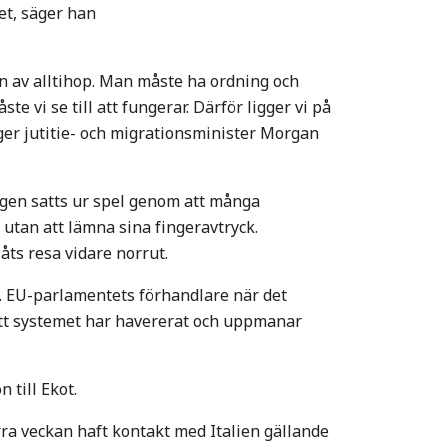
et, säger han
rn av alltihop. Man måste ha ordning och
e vi se till att fungerar. Därför ligger vi på
säger jutitie- och migrationsminister Morgan
ngen satts ur spel genom att många
 utan att lämna sina fingeravtryck.
åts resa vidare norrut.
. EU-parlamentets förhandlare när det
att systemet har havererat och uppmanar
 till Ekot.
a veckan haft kontakt med Italien gällande