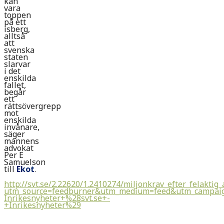
kan
vara
toppen
på ett
isberg,
alltså
att
svenska
staten
slarvar
i det
enskilda
fallet,
begår
ett
rättsövergrepp
mot
enskilda
invånare,
säger
mannens
advokat
Per E
Samuelson
till
Ekot
.
http://svt.se/2.22620/1.2410274/miljonkrav_efter_felaktig
utm_source=feedburner&utm_medium=feed&utm_campai
Inrikesnyheter+%28svt.se+-
+Inrikesnyheter%29