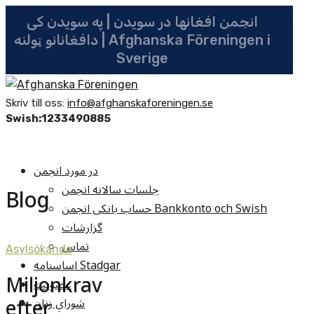
انجمن افغانها در سویدن | په سویدن کی
دافغانانو ټولنه | Afghanska Föreningen i
Sverige
Skriv till oss:
info@afghanskaforeningen.se
Swish:1233490885
در مورد انجمن
جلسات سالانه انجمن
Blog
حساب بانکی انجمن Bankkonto och Swish
گزارشات
تماس
Asylsökande
اساسنامه Stadgar
Miljonkrav
عضویت
efter
شوراي زنان