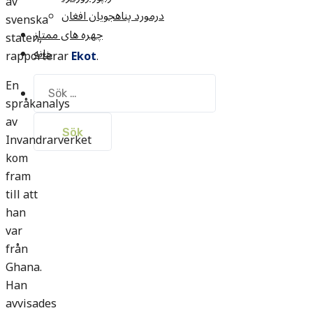
av
درمورد پناهجويان افغان
svenska
چهره های ممتاز
staten,
خانه
rapporterar
Ekot
.
En
Sök
efter:
språkanalys
av
Invandrarverket
kom
fram
till att
han
var
från
Ghana.
Han
avvisades