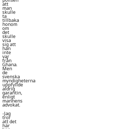
polisen
att
man
skulle
ta
tillbaka
honom
om
det
skulle
visa
sig att
han
inte
var
från
Ghana.
Men
de
svenska
myndigheterna
uppfyllde
aldrig
garantin,
enligt
mannens
advokat.
-Jag
tror
att det
här