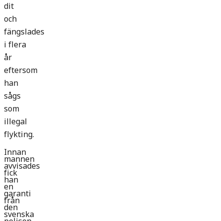
dit
och
fängslades
i flera
år
eftersom
han
sågs
som
illegal
flykting.
Innan
mannen
avvisades
fick
han
en
garanti
från
den
svenska