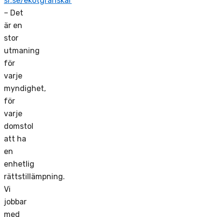
sr.se/ekotgranskar
– Det
är en
stor
utmaning
för
varje
myndighet,
för
varje
domstol
att ha
en
enhetlig
rättstillämpning.
Vi
jobbar
med