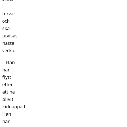
i
förvar
och
ska
utvisas
nästa
vecka.
– Han
har
flytt
efter
att ha
blivit
kidnappad.
Han
har