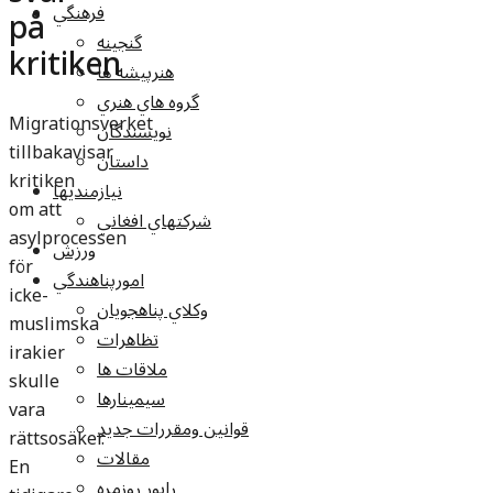
فرهنگي
på
گنجينه
kritiken
هنرپيشه ها
گروه هاي هنري
Migrationsverket
نويسندگان
tillbakavisar
داستان
kritiken
نيازمنديها
om att
شرکتهاي افغاني
asylprocessen
ورزش
för
امورپناهندگي
icke-
وکلاي پناهجويان
muslimska
تظاهرات
irakier
ملاقات ها
skulle
سيمينارها
vara
قوانين ومقررات جديد
rättsosäker.
مقالات
En
راپور روزمره