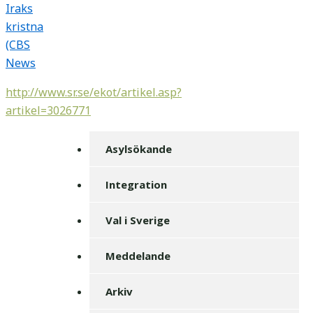
Iraks
kristna
(CBS
News
http://www.sr.se/ekot/artikel.asp?
artikel=3026771
Asylsökande
Integration
Val i Sverige
Meddelande
Arkiv