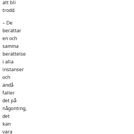
att bli
trodd.
– De
berättar
en och
samma
berättelse
i alla
instanser
och
ändå
faller
det på
någonting,
det
kan
vara