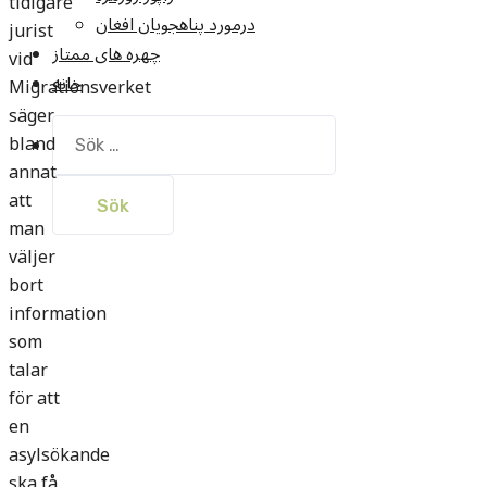
tidigare
درمورد پناهجويان افغان
jurist
چهره های ممتاز
vid
خانه
Migrationsverket
säger
Sök
bland
efter:
annat
att
man
väljer
bort
information
som
talar
för att
en
asylsökande
ska få