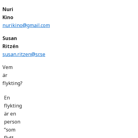
Nuri
Kino
nurikino@gmail.com
Susan
Ritzén
susan.ritzen@sr.se
Vem
är
flykting?
En
flykting
är en
person
”som
flytt