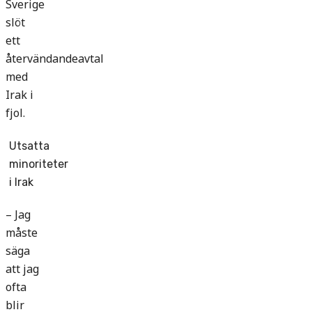
Sverige
slöt
ett
återvändandeavtal
med
Irak i
fjol.
Utsatta
minoriteter
i Irak
– Jag
måste
säga
att jag
ofta
blir