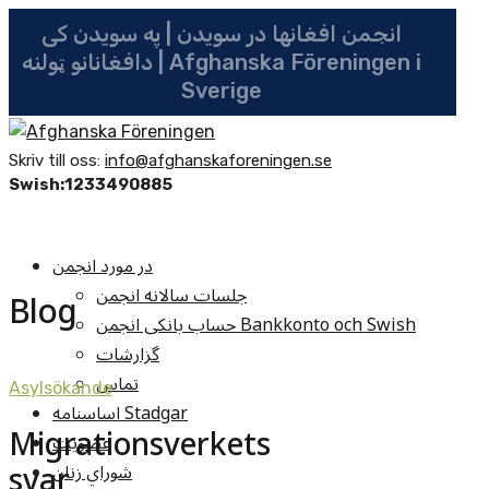
انجمن افغانها در سویدن | په سویدن کی
دافغانانو ټولنه | Afghanska Föreningen i
Sverige
Skriv till oss:
info@afghanskaforeningen.se
Swish:1233490885
در مورد انجمن
جلسات سالانه انجمن
Blog
حساب بانکی انجمن Bankkonto och Swish
گزارشات
تماس
Asylsökande
اساسنامه Stadgar
Migrationsverkets
عضویت
svar
شوراي زنان