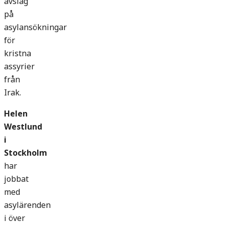
avslag
på
asylansökningar
för
kristna
assyrier
från
Irak.
Helen
Westlund
i
Stockholm
har
jobbat
med
asylärenden
i över