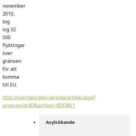
november
2010,
tog
sig 32
500
flyktingar
över
gränsen
för att
komma
till EU.
http://sverigesradio.se/sida/artikel.aspx?
programid=83&artikel=4293861
Asylsökande