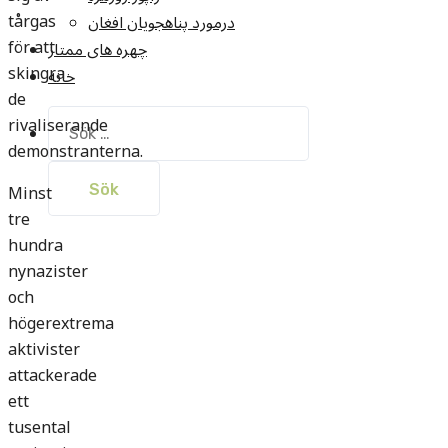
tårgas
درمورد پناهجويان افغان
för att
چهره های ممتاز
skingra
خانه
de
Sök
rivaliserande
efter:
demonstranterna.
Minst
tre
hundra
nynazister
och
högerextrema
aktivister
attackerade
ett
tusental