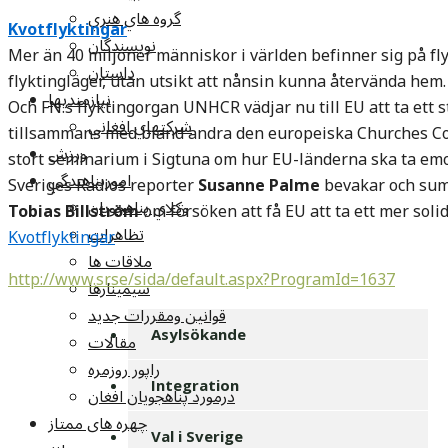
گروه هاي هنري
Kvotflyktingar
نويسندگان
Mer än 40 miljoner människor i världen befinner sig på fly
داستان
flyktingläger, utan utsikt att nånsin kunna återvända hem.
نيازمنديها
Och FN:s flyktingorgan UNHCR vädjar nu till EU att ta ett 
شرکتهاي افغاني
tillsammans med bland andra den europeiska Churches Co
ورزش
stort seminarium i Sigtuna om hur EU-länderna ska ta emot
امورپناهندگي
Sveriges Radios reporter
Susanne Palme
bevakar och summ
وکلاي پناهجويان
Tobias Billström
om försöken att få EU att ta ett mer soli
تظاهرات
Kvotflyktingar
ملاقات ها
http://www.sr.se/sida/default.aspx?ProgramId=1637
سيمينارها
قوانين ومقررات جديد
Asylsökande
مقالات
راپور روزمره
Integration
درمورد پناهجويان افغان
چهره های ممتاز
Val i Sverige