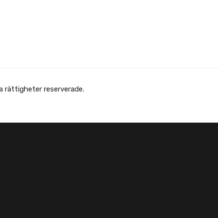
 Afghanska Föreningen - انجمن افغانها در سویدن. Alla rättigheter reserverade.