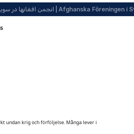
انجمن افغانها در سویدن | په سویدن کی دافغانانو ټولنه | Afghanska Före
85
kt undan krig och förföljelse. Många lever i