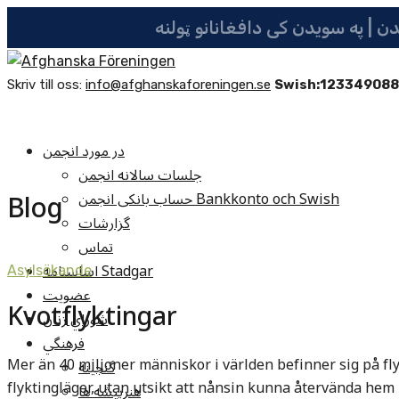
Skriv till oss:
info@afghanskaforeningen.se
Swish:12334908
در مورد انجمن
جلسات سالانه انجمن
Blog
حساب بانکی انجمن Bankkonto och Swish
گزارشات
تماس
اساسنامه Stadgar
Asylsökande
عضویت
Kvotflyktingar
شوراي زنان
فرهنگي
Mer än 40 miljoner människor i världen befinner sig på fly
گنجينه
flyktingläger, utan utsikt att nånsin kunna återvända hem
هنرپيشه ها