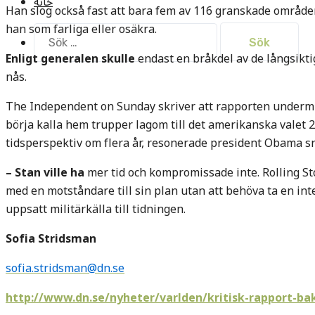
خانه
Han slog också fast att bara fem av 116 granskade område
han som farliga eller osäkra.
Sök
efter:
Enligt generalen skulle
endast en bråkdel av de långsikt
nås.
The Independent on Sunday skriver att rapporten underm
börja kalla hem trupper lagom till det amerikanska valet 2
tidsperspektiv om flera år, resonerade president Obama s
– Stan ville ha
mer tid och kompromissade inte. Rolling St
med en motståndare till sin plan utan att behöva ta en int
uppsatt militärkälla till tidningen.
Sofia Stridsman
sofia.stridsman@dn.se
http://www.dn.se/nyheter/varlden/kritisk-rapport-b