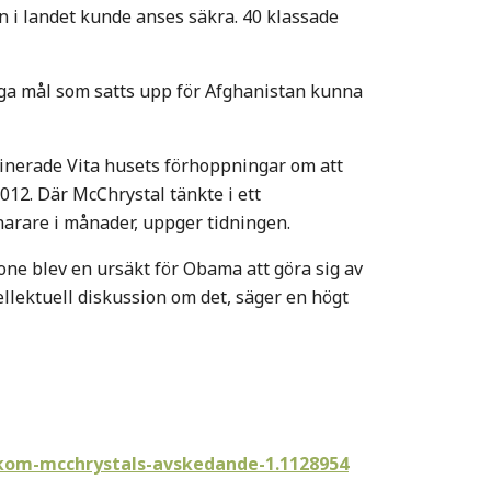
n i landet kunde anses säkra. 40 klassade
iga mål som satts upp för Afghanistan kunna
inerade Vita husets förhoppningar om att
012. Där McChrystal tänkte i ett
narare i månader, uppger tidningen.
one blev en ursäkt för Obama att göra sig av
ellektuell diskussion om det, säger en högt
akom-mcchrystals-avskedande-1.1128954