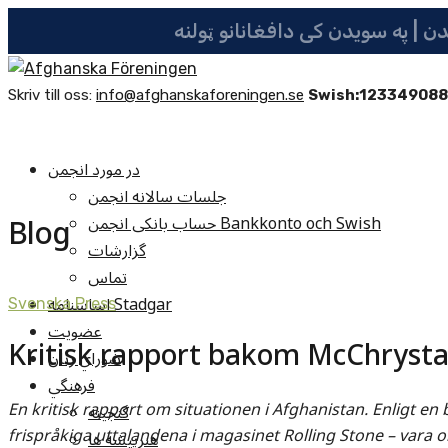
Skriv till oss:
info@afghanskaforeningen.se
Swish:12334908
در مورد انجمن
جلسات سالانه انجمن
Blog
حساب بانکی انجمن Bankkonto och Swish
گزارشات
تماس
اساسنامه Stadgar
Svenska Press
عضویت
Kritisk rapport bakom McChrysta
شوراي زنان
فرهنگي
En kritisk rapport om situationen i Afghanistan. Enligt en b
گنجينه
frispråkiga uttalandena i magasinet Rolling Stone – vara o
هنرپيشه ها