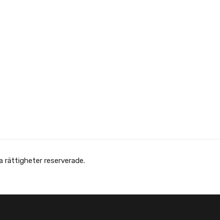
 Afghanska Föreningen - انجمن افغانها در سویدن. Alla rättigheter reserverade.