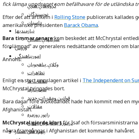
fick lämna uppdraget som befälhavare för de utländska t
گروه هاي هنري
نويسندگان
Efter det att artikeln i
Rolling Stone
publicerats kallades g
داستان
amerikanske presidenten
Barack Obama
.
نيازمنديها
Bara timmar senare
kom beskedet att McChrystal entledig
شرکتهاي افغاني
förolämpad” av generalens nedsättande omdömen om bland
ورزش
امورپناهندگي
Annons:
وکلاي پناهجويان
تظاهرات
Enligt en stort uppslagen artikel i
The Independent on Su
ملاقات ها
McChrystal tvingades bort.
سيمينارها
قوانين ومقررات جديد
Bara dagar före avskedandet hade han kommit med en myck
مقالات
Afghanistan.
راپور روزمره
McChrystal gjorde klart
för Isaf och försvarsministrarna 
درمورد پناهجويان افغان
några framgångar i Afghanistan det kommande halvåret.
چهره های ممتاز