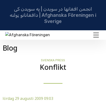
انجمن افغانها در سویدن | په سویدن کی
دافغانانو ټولنه | Afghanska Föreningen i
Sverige
Blog
SVENSKA PRESS
Konflikt
lördag 29 augusti 2009 09:03