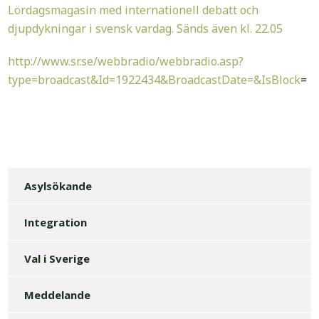
Lördagsmagasin med internationell debatt och
djupdykningar i svensk vardag. Sänds även kl. 22.05
http://www.sr.se/webbradio/webbradio.asp?
type=broadcast&Id=1922434&BroadcastDate=&IsBlock
=
Asylsökande
Integration
Val i Sverige
Meddelande