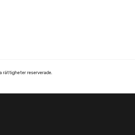
 Afghanska Föreningen - انجمن افغانها در سویدن. Alla rättigheter reserverade.