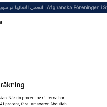
انجمن افغانها در سویدن | په سویدن کی دافغانانو ټولنه | Afghanska Före
85
träkning
tan. När tio procent av rösterna har
 41 procent, före utmanaren Abdullah