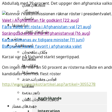
Abdullah med 39 procent. Det uppger den afghanska val
گروه هاي هنري
نويسندگان
داستان
Valet i Afghanistan får godkänt (22 aug)
نيازمنديها
Färre valde att rösta i Afghanistan-val (21 aug)
شرکتهاي افغاني
Sprängdåd oroar inför Afghanistanval (16 aug)
ورزش
Karzai utmanas av tidigare minister (11 juni)
امورپناهندگي
Bakgrund: Karzai favorit i afghanska valet
وکلاي پناهجويان
Karzai var på förhand starkt segertippad.
تظاهرات
ملاقات ها
Om ingen får mer än 50 procent av rösterna måste en and
سيمينارها
kandidater som fick flest röster
قوانين ومقررات جديد
http://www.sr.se/ekot/artikel.asp?artikel=3055278
مقالات
راپور روزمره
درمورد پناهجويان افغان
Asylsökande
چهره های ممتاز
Integration