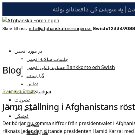
Skriv till oss:
info@afghanskaforeningen.se
Swish:12334908
در مورد انجمن
جلسات سالانه انجمن
Blog
حساب بانکی انجمن Bankkonto och Swish
گزارشات
تماس
اساسنامه Stadgar
Svenska Press
عضویت
Jämn ställning i Afghanistans rös
شوراي زنان
فرهنگي
Det börjar nu komma siffror från presidentvalet i Afghanis
گنجينه
räknats leder den sittande presidenten Hamid Karzai med
هنرپيشه ها