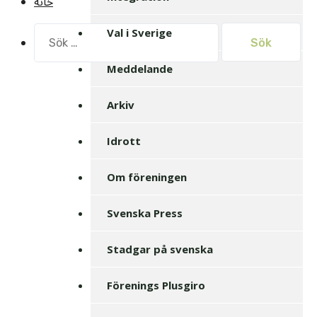
خانه
Sök
Val i Sverige
efter:
Meddelande
Arkiv
Idrott
Om föreningen
Svenska Press
Stadgar på svenska
Förenings Plusgiro