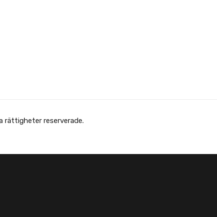
 Afghanska Föreningen - انجمن افغانها در سویدن. Alla rättigheter reserverade.