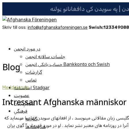
Skriv till oss:
info@afghanskaforeningen.se
Swish:12334908
در مورد انجمن
جلسات سالانه انجمن
Blog
حساب بانکی انجمن Bankkonto och Swish
گزارشات
تماس
اساسنامه Stadgar
Meddelande
عضویت
شوراي زنان
فرهنگي
گلیسی زبان مقالاتی مینویسد ، از افغانهای سویدن تقاضا مینماید که
گنجينه
نرا در روزنامه های معتبر نشر نماید . او در مورد قهرمان ” گدی پران
هنرپيشه ها