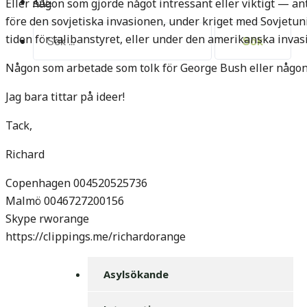
خانه
Eller någon som gjorde något intressant eller viktigt — a
före den sovjetiska invasionen, under kriget med Sovjetu
Sök
tiden för talibanstyret, eller under den amerikanska inva
efter:
Någon som arbetade som tolk för George Bush eller någon
Jag bara tittar på ideer!
Tack,
Richard
Copenhagen 004520525736
Malmö 0046727200156
Skype rworange
https://clippings.me/richardorange
Asylsökande