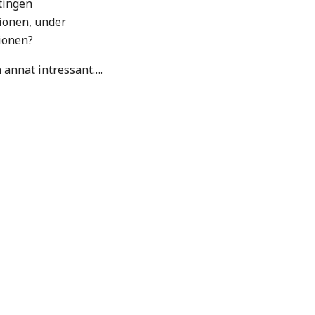
ntingen
nionen, under
sionen?
 annat intressant….