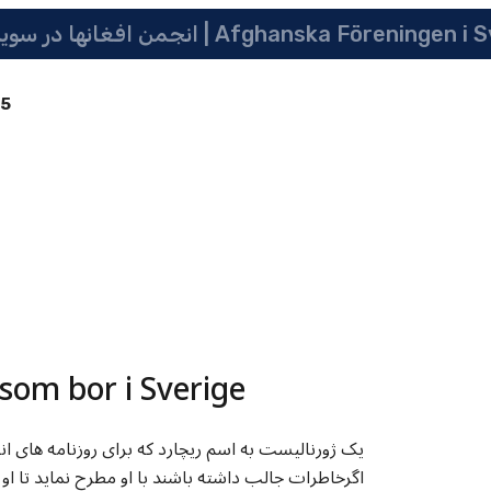
انجمن افغانها در سویدن | په سویدن کی دافغانانو ټولنه | Afghanska Före
85
یک ژورنالیست به اسم ریچارد که برای روزنامه های ان
اگرخاطرات جالب داشته باشند با او مطرح نماید تا او آ