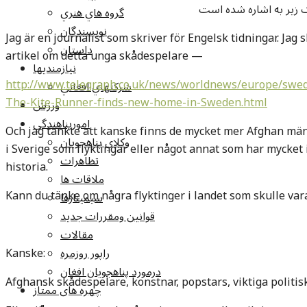
نک زیر به اشاره شده است
گروه هاي هنري
نويسندگان
Jag är en journalist som skriver för Engelsk tidningar. Jag s
داستان
artikel om detta unga skådespelare —
نيازمنديها
http://www.telegraph.co.uk/news/worldnews/europe/swed
شرکتهاي افغاني
The-Kite-Runner-finds-new-home-in-Sweden.html
ورزش
امورپناهندگي
Och jag tänkte att kanske finns de mycket mer Afghan mä
وکلاي پناهجويان
i Sverige som flyktingar eller något annat som har mycket
تظاهرات
historia.
ملاقات ها
Kann du tänke om några flyktinger i landet som skulle var
سيمينارها
قوانين ومقررات جديد
مقالات
Kanske:
راپور روزمره
درمورد پناهجويان افغان
Afghansk skådespelare, konstnar, popstars, viktiga politisk
چهره های ممتاز