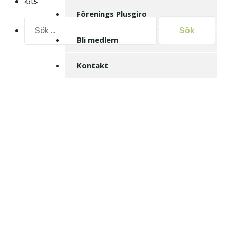
خانه
Förenings Plusgiro
Sök
efter:
Bli medlem
Kontakt