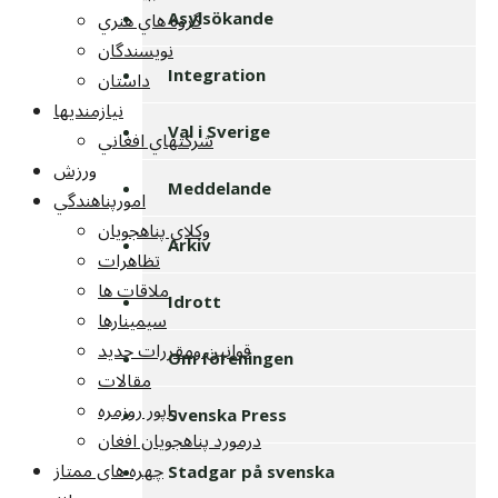
گروه هاي هنري
Asylsökande
نويسندگان
داستان
Integration
نيازمنديها
Val i Sverige
شرکتهاي افغاني
ورزش
Meddelande
امورپناهندگي
وکلاي پناهجويان
Arkiv
تظاهرات
ملاقات ها
Idrott
سيمينارها
قوانين ومقررات جديد
Om föreningen
مقالات
راپور روزمره
Svenska Press
درمورد پناهجويان افغان
چهره های ممتاز
Stadgar på svenska