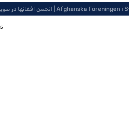
انجمن افغانها در سویدن | په سویدن کی دافغانانو ټولنه | Afghanska Före
85