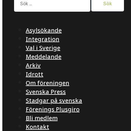
efter:
Asylsökande
Integration
Val i Sverige
Meddelande
Arkiv
Idrott
Om föreningen
Svenska Press
Stadgar på svenska
Förenings Plusgiro
Bli medlem
Kontakt