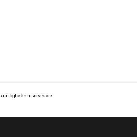
 Afghanska Föreningen - انجمن افغانها در سویدن. Alla rättigheter reserverade.