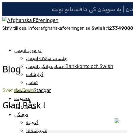
Skriv till oss:
info@afghanskaforeningen.se
Swish:12334908
در مورد انجمن
جلسات سالانه انجمن
Blog
حساب بانکی انجمن Bankkonto och Swish
گزارشات
تماس
اساسنامه Stadgar
Svenska Press
عضویت
Glad Påsk !
شوراي زنان
فرهنگي
گنجينه
هنرپيشه ها