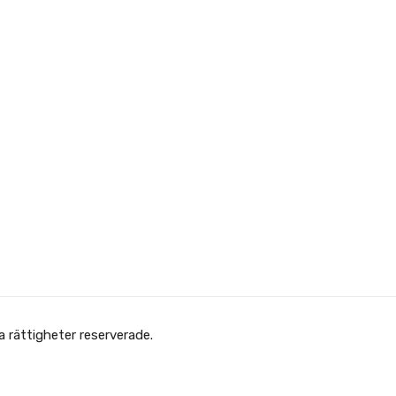
 Afghanska Föreningen - انجمن افغانها در سویدن. Alla rättigheter reserverade.