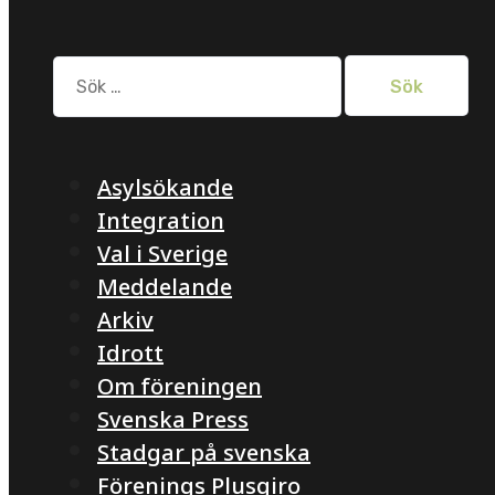
Sök
efter:
Asylsökande
Integration
Val i Sverige
Meddelande
Arkiv
Idrott
Om föreningen
Svenska Press
Stadgar på svenska
Förenings Plusgiro