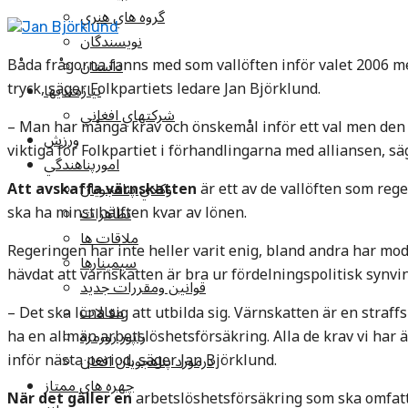
گروه هاي هنري
Jan Björklund
نويسندگان
Båda frågorna fanns med som vallöften inför valet 2006 me
داستان
tryck, säger Folkpartiets ledare Jan Björklund.
نيازمنديها
شرکتهاي افغاني
– Man har många krav och önskemål inför ett val men den
ورزش
viktiga för Folkpartiet i förhandlingarna med alliansen, sä
امورپناهندگي
Att avskaffa värnskatten
är ett av de vallöften som rege
وکلاي پناهجويان
ska ha minst hälften kvar av lönen.
تظاهرات
ملاقات ها
Regeringen har inte heller varit enig, bland andra har m
سيمينارها
hävdat att värnskatten är bra ur fördelningspolitisk synvin
قوانين ومقررات جديد
مقالات
– Det ska löna sig att utbilda sig. Värnskatten är en straff
ha en allmän arbetslöshetsförsäkring. Alla de krav vi har ä
راپور روزمره
inför nästa period, säger Jan Björklund.
درمورد پناهجويان افغان
چهره های ممتاز
När det gäller en
arbetslöshetsförsäkring som ska omfatta