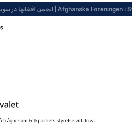
انجمن افغانها در سویدن | په سویدن کی دافغانانو ټولنه | Afghanska Före
85
valet
 frågor som Folkpartiets styrelse vill driva