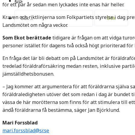
خانه
för ett par år sedan men lyckades inte enas här heller.
Sök
Kraven och riktlinjerna som Folkpartiets styrelse i dag pr
efter:
Landsmötet om några veckor.
Som Ekot berättade
tidigare är frågan om att vidga turor
personer istället för dagens två också högt prioriterad för 
En fråga det lär bli debatt om på Landsmötet är föräldraför
tredelad föräldraförsäkring medan resten, inklusive partile
jämställdhetsbonusen.
– Jag kommer att argumentera för att föräldrarna själva s
föräldraledigheten utöver det som redan i dag är bundet til
vässa de här morötterna som finns för att stimulera till et
ändå föräldrarna få bestämma, säger Jan Björklund.
Mari Forssblad
mari.forssblad@sr.se