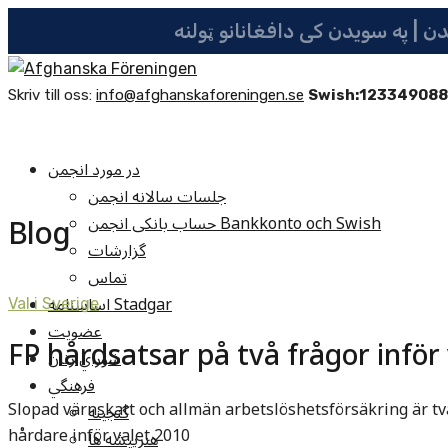
Skriv till oss:
info@afghanskaforeningen.se
Swish:12334908
در مورد انجمن
جلسات سالانه انجمن
Blog
حساب بانکی انجمن Bankkonto och Swish
گزارشات
تماس
اساسنامه Stadgar
Val i Sverige
عضویت
FP hårdsatsar på två frågor inför 
شوراي زنان
فرهنگي
Slopad värnskatt och allmän arbetslöshetsförsäkring är två
گنجينه
hårdare inför valet 2010
هنرپيشه ها