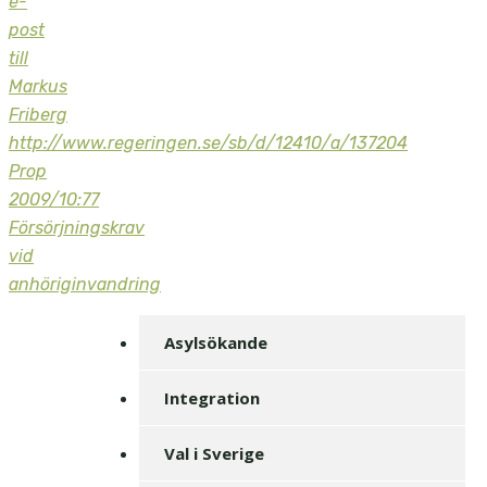
e-
post
till
Markus
Friberg
http://www.regeringen.se/sb/d/12410/a/137204
Prop
2009/10:77
Försörjningskrav
vid
anhöriginvandring
Asylsökande
Integration
Val i Sverige