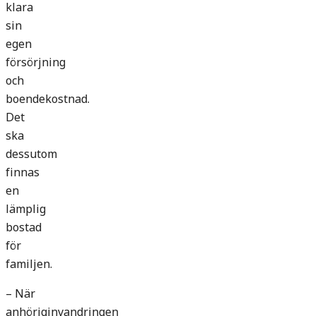
klara
sin
egen
försörjning
och
boendekostnad.
Det
ska
dessutom
finnas
en
lämplig
bostad
för
familjen.
– När
anhöriginvandringen