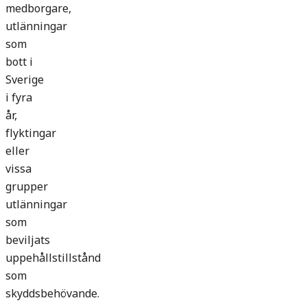
medborgare,
utlänningar
som
bott i
Sverige
i fyra
år,
flyktingar
eller
vissa
grupper
utlänningar
som
beviljats
uppehållstillstånd
som
skyddsbehövande.