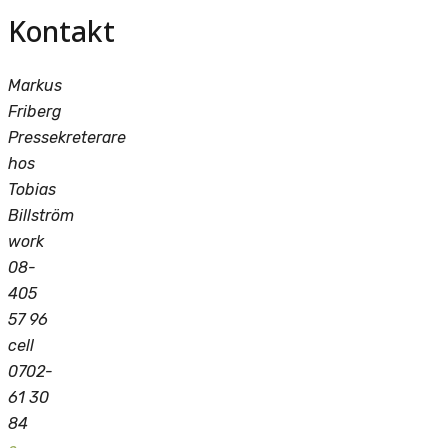
Kontakt
Markus
Friberg
Pressekreterare
hos
Tobias
Billström
work
08-
405
57 96
cell
0702-
61 30
84