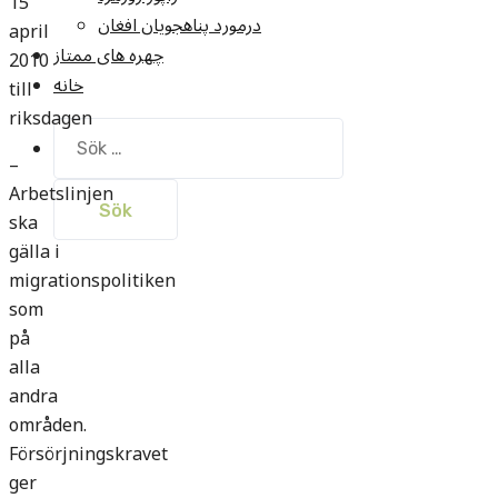
15
درمورد پناهجويان افغان
april
چهره های ممتاز
2010
خانه
till
riksdagen
Sök
efter:
–
Arbetslinjen
ska
gälla i
migrationspolitiken
som
på
alla
andra
områden.
Försörjningskravet
ger