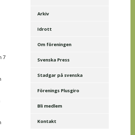
Arkiv
Idrott
Om föreningen
n 7
Svenska Press
Stadgar på svenska
n
Förenings Plusgiro
a
Bli medlem
n
Kontakt