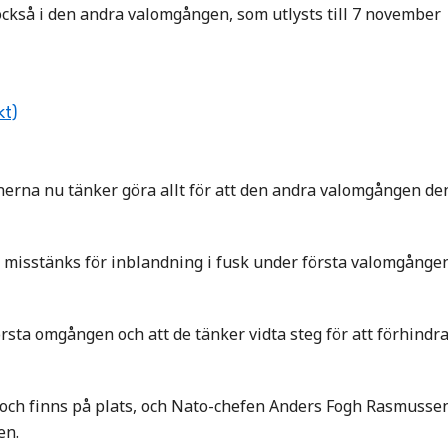
 också i den andra valomgången, som utlysts till 7 november
kt)
erna nu tänker göra allt för att den andra valomgången de
 misstänks för inblandning i fusk under första valomgånge
 första omgången och att de tänker vidta steg för att förhindr
 och finns på plats, och Nato-chefen Anders Fogh Rasmusse
en.