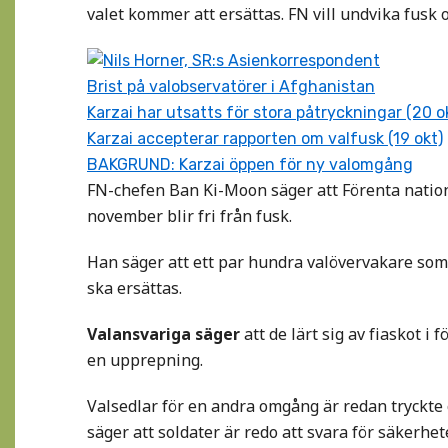
valet kommer att ersättas. FN vill undvika fusk
Nils Horner, SR:s Asienkorrespondent
Brist på valobservatörer i Afghanistan
Karzai har utsatts för stora påtryckningar (20 o
Karzai accepterar rapporten om valfusk (19 okt)
BAKGRUND: Karzai öppen för ny valomgång
FN-chefen Ban Ki-Moon säger att Förenta nation
november blir fri från fusk.
Han säger att ett par hundra valövervakare som
ska ersättas.
Valansvariga säger
att de lärt sig av fiaskot i
en upprepning.
Valsedlar för en andra omgång är redan tryckte
säger att soldater är redo att svara för säkerhet