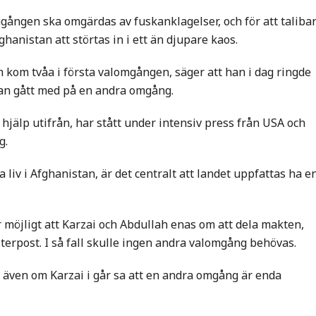
gången ska omgärdas av fuskanklagelser, och för att taliba
ghanistan att störtas in i ett än djupare kaos.
kom tvåa i första valomgången, säger att han i dag ringde
 han gått med på en andra omgång.
hjälp utifrån, har stått under intensiv press från USA och
g.
 liv i Afghanistan, är det centralt att landet uppfattas ha e
r möjligt att Karzai och Abdullah enas om att dela makten,
erpost. I så fall skulle ingen andra valomgång behövas.
 även om Karzai i går sa att en andra omgång är enda