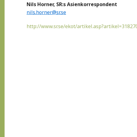
Nils Horner, SR:s Asienkorrespondent
nils.horner@sr.se
http://www.sr.se/ekot/artikel.asp?artikel=31827