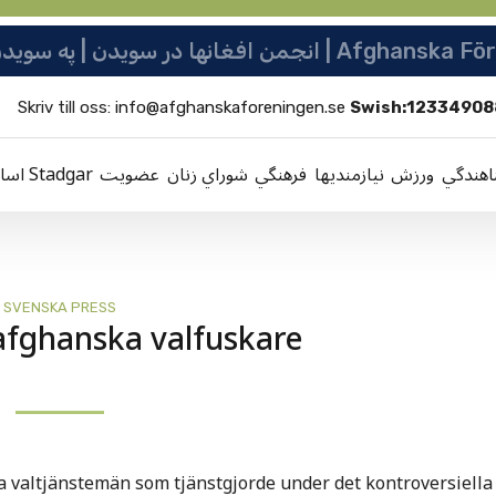
ها در سویدن | په سویدن کی دافغانانو ټولنه
Skriv till oss:
info@afghanskaforeningen.se
Swish:12334908
ناهندگي
ورزش
نيازمنديها
فرهنگي
شوراي زنان
عضویت
اساسنامه Stadgar
SVENSKA PRESS
afghanska valfuskare
a valtjänstemän som tjänstgjorde under det kontroversiella