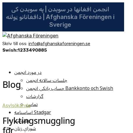
انجمن افغانها در سویدن | په سویدن کی
دافغانانو ټولنه | Afghanska Föreningen i
Sverige
Skriv till oss:
info@afghanskaforeningen.se
Swish:1233490885
در مورد انجمن
جلسات سالانه انجمن
Blog
حساب بانکی انجمن Bankkonto och Swish
گزارشات
تماس
Asylsökande
اساسنامه Stadgar
Flyktingsmuggling
عضویت
för
شوراي زنان