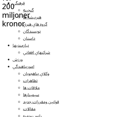
فرهنگي
200
گنجينه
miljoner
هنرپيشه ها
kronor
گروه هاي هنري
نويسندگان
داستان
نيازمنديها
شرکتهاي افغاني
ورزش
امورپناهندگي
وکلاي پناهجويان
تظاهرات
ملاقات ها
سيمينارها
قوانين ومقررات جديد
مقالات
راپور روزمره