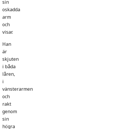
sin
oskadda
arm
och
visar.
Han
är
skjuten
i båda
låren,
i
vänsterarmen
och
rakt
genom
sin
högra