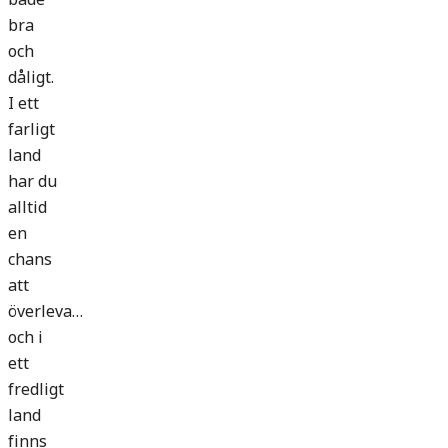
bra
och
dåligt.
I ett
farligt
land
har du
alltid
en
chans
att
överleva…
och i
ett
fredligt
land
finns