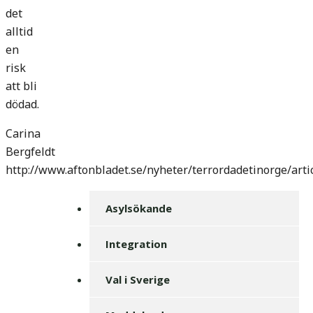
det
alltid
en
risk
att bli
dödad.
Carina
Bergfeldt
http://www.aftonbladet.se/nyheter/terrordadetinorge/art
Asylsökande
Integration
Val i Sverige