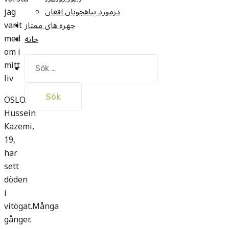
درمورد پناهجويان افغان
jag
varit
چهره های ممتاز
med
خانه
om i
Sök
mitt
efter:
liv
OSLO.
Hussein
Kazemi,
19,
har
sett
döden
i
vitögat.Många
gånger.