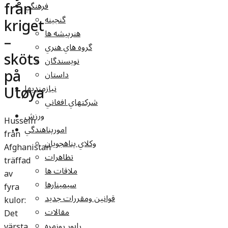
från
فرهنگي
گنجينه
kriget
هنرپيشه ها
–
گروه هاي هنري
sköts
نويسندگان
på
داستان
Utøya
نيازمنديها
شرکتهاي افغاني
ورزش
Hussein
امورپناهندگي
från
وکلاي پناهجويان
Afghanistan
تظاهرات
träffad
ملاقات ها
av
سيمينارها
fyra
قوانين ومقررات جديد
kulor:
مقالات
Det
راپور روزمره
värsta