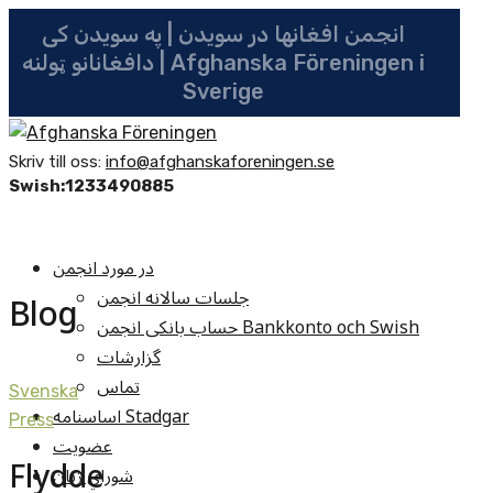
انجمن افغانها در سویدن | په سویدن کی
دافغانانو ټولنه | Afghanska Föreningen i
Sverige
Skriv till oss:
info@afghanskaforeningen.se
Swish:1233490885
در مورد انجمن
جلسات سالانه انجمن
Blog
حساب بانکی انجمن Bankkonto och Swish
گزارشات
تماس
Svenska
اساسنامه Stadgar
Press
عضویت
Flydde
شوراي زنان