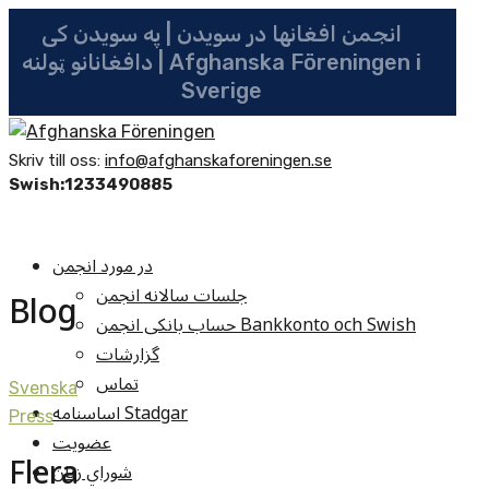
انجمن افغانها در سویدن | په سویدن کی
دافغانانو ټولنه | Afghanska Föreningen i
Sverige
Skriv till oss:
info@afghanskaforeningen.se
Swish:1233490885
در مورد انجمن
جلسات سالانه انجمن
Blog
حساب بانکی انجمن Bankkonto och Swish
گزارشات
تماس
Svenska
اساسنامه Stadgar
Press
عضویت
Flera
شوراي زنان