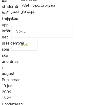
där
درمورد پناهجويان افغان
striderna
چهره های ممتاز
har
خانه
trappats
upp
Sök
inför
efter:
det
presidentval
som
ska
anordnas
i
augusti
Publicerad
10 jun
2009
15:22
Uppdaterad