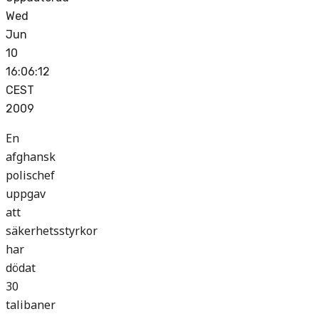
Wed
Jun
10
16:06:12
CEST
2009
En
afghansk
polischef
uppgav
att
säkerhetsstyrkor
har
dödat
30
talibaner