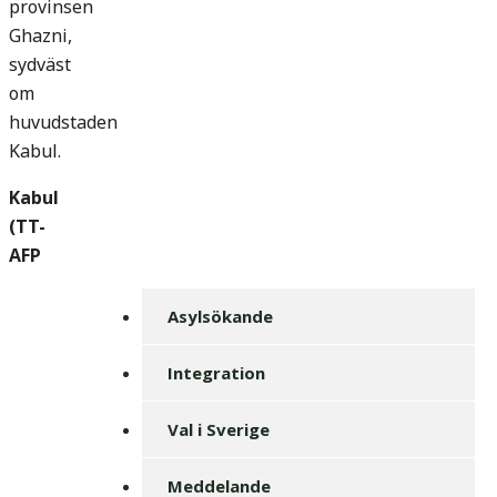
provinsen
Ghazni,
sydväst
om
huvudstaden
Kabul.
Kabul
(TT-
AFP
Asylsökande
Integration
Val i Sverige
Meddelande