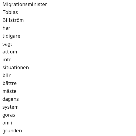
Migrationsminister
Tobias
Billström
har
tidigare
sagt
att om
inte
situationen
blir
bättre
måste
dagens
system
göras
om i
grunden.