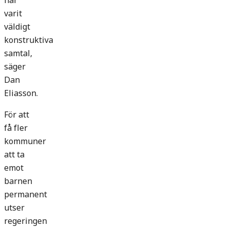
har
varit
väldigt
konstruktiva
samtal,
säger
Dan
Eliasson.
För att
få fler
kommuner
att ta
emot
barnen
permanent
utser
regeringen