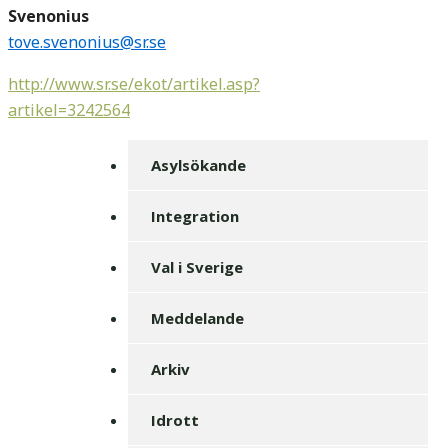
Svenonius
tove.svenonius@sr.se
http://www.sr.se/ekot/artikel.asp?
artikel=3242564
Asylsökande
Integration
Val i Sverige
Meddelande
Arkiv
Idrott