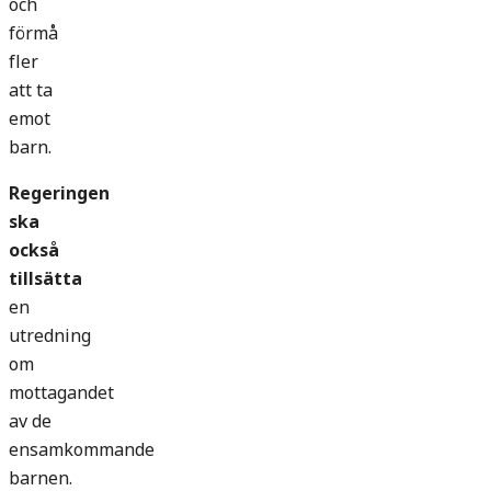
och
förmå
fler
att ta
emot
barn.
Regeringen
ska
också
tillsätta
en
utredning
om
mottagandet
av de
ensamkommande
barnen.