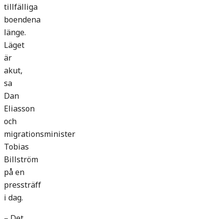
tillfälliga
boendena
länge.
Läget
är
akut,
sa
Dan
Eliasson
och
migrationsminister
Tobias
Billström
på en
pressträff
i dag.
– Det