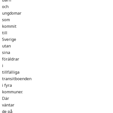
barn
och
ungdomar
som
kommit
till
Sverige
utan
sina
föräldrar
i
tillfälliga
transitboenden
i fyra
kommuner.
Där
väntar
de på