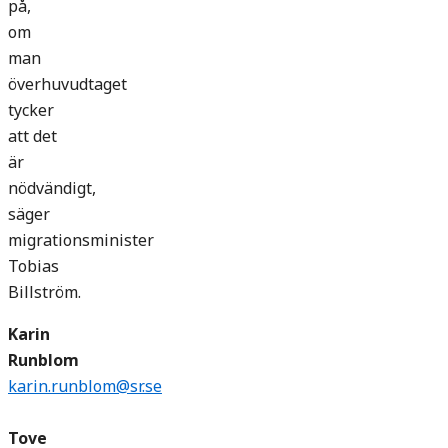
på,
om
man
överhuvudtaget
tycker
att det
är
nödvändigt,
säger
migrationsminister
Tobias
Billström.
Karin
Runblom
karin.runblom@sr.se
Tove