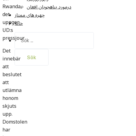
Rwanda,
درمورد پناهجويان افغان
det
چهره های ممتاز
uppger
خانه
UD:s
Sök
pressjour
efter:
Det
innebär
att
beslutet
att
utlämna
honom
skjuts
upp.
Domstolen
har