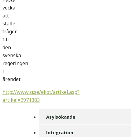
vecka
att
ställe
frågor
till
den
svenska
regeringen
i
ärendet
http://www.sr.se/ekot/artikel.asp?
artikel=2971383
Asylsökande
Integration