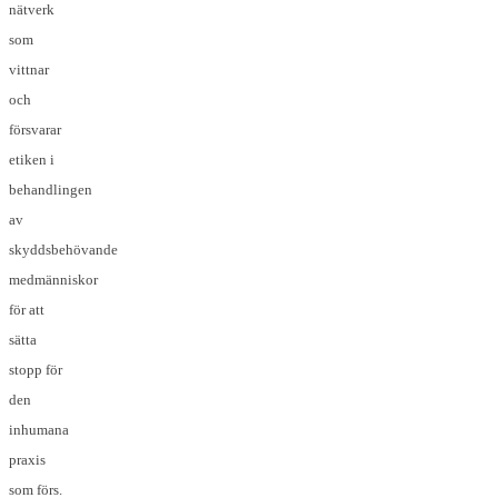
nätverk
som
vittnar
och
försvarar
etiken i
behandlingen
av
skyddsbehövande
medmänniskor
för att
sätta
stopp för
den
inhumana
praxis
som förs.