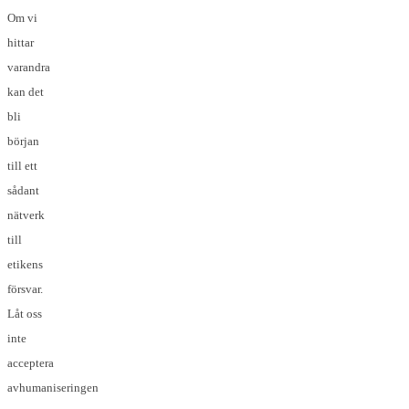
Om vi
hittar
varandra
kan det
bli
början
till ett
sådant
nätverk
till
etikens
försvar.
Låt oss
inte
acceptera
avhumaniseringen