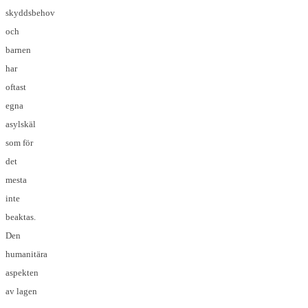
skyddsbehov
och
barnen
har
oftast
egna
asylskäl
som för
det
mesta
inte
beaktas.
Den
humanitära
aspekten
av lagen