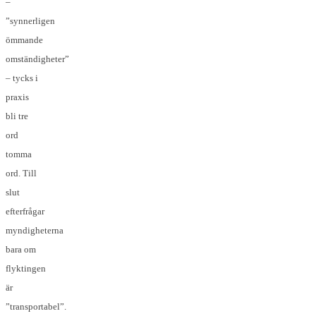
–
”synnerligen
ömmande
omständigheter”
– tycks i
praxis
bli tre
ord
tomma
ord. Till
slut
efterfrågar
myndigheterna
bara om
flyktingen
är
”transportabel”.