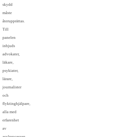
skydd
måste
återupprättas.
Till
panelen
inbjuds
advokater,
läkare,
psykiater,
lärare,
journalister
och
flyktinghjälpare,
alla med
erfarenhet
av
asylprocessen.