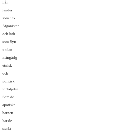
från
länder
som t ex
Afganistan
och Irak
som flytt
undan
mångårig
etnisk
och
politisk
förföljelse.
Som de
apatiska
barnen
har de
starkt