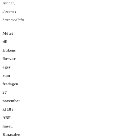
Ascher,
docent i
barnmedicin
Mötet
till
Etikens
försvar
äger
rum
fredagen
27
november
kl 18 i
ABF-
huset,
Katasalen