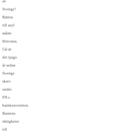
av
Sverige!
Rätten
till asyl
måste
försvaras.
I år är
det tjugo
år sedan
Sverige
skrev
under
FN:s
barnkonvention.
Barnens
rättigheter
till