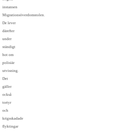
instansen
Migrationsöverdomstolen.
De lever
därefter
under
ständigt
hot om
polisiär
utvisning.
Det
gäller
också
tortyr
och
krigsskadade
flyktingar