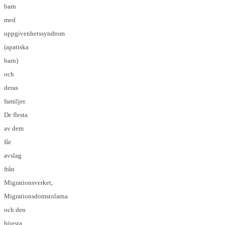
barn
med
uppgivenhetssyndrom
(apatiska
barn)
och
deras
familjer.
De flesta
av dem
får
avslag
från
Migrationsverket,
Migrationsdomstolarna
och den
högsta