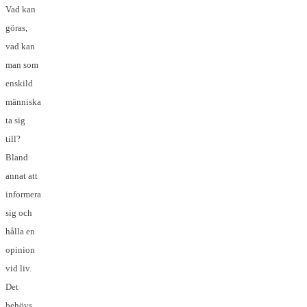
Vad kan
göras,
vad kan
man som
enskild
människa
ta sig
till?
Bland
annat att
informera
sig och
hålla en
opinion
vid liv.
Det
behövs