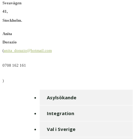
Sveavägen
41,
Stockholm
.
Anita
Dorazio
(
anita_dorazio@hotmail.com
0708 162 161
)
Asylsökande
Integration
Val i Sverige