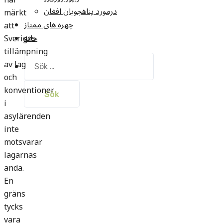
درمورد پناهجويان افغان
märkt
چهره های ممتاز
att
خانه
Sveriges
tillämpning
Sök
av lag
efter:
och
konventioner
i
asylärenden
inte
motsvarar
lagarnas
anda.
En
gräns
tycks
vara