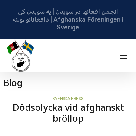
انجمن افغانها در سویدن | په سویدن کی
دافغانانو ټولنه | Afghanska Föreningen i
Sverige
Blog
SVENSKA PRESS
Dödsolycka vid afghanskt
bröllop