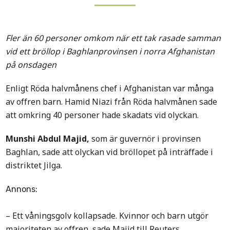
Fler än 60 personer omkom när ett tak rasade samman
vid ett bröllop i Baghlanprovinsen i norra Afghanistan
på onsdagen
Enligt Röda halvmånens chef i Afghanistan var många
av offren barn. Hamid Niazi från Röda halvmånen sade
att omkring 40 personer hade skadats vid olyckan.
Munshi Abdul Majid,
som är guvernör i provinsen
Baghlan, sade att olyckan vid bröllopet på inträffade i
distriktet Jilga.
Annons:
– Ett våningsgolv kollapsade. Kvinnor och barn utgör
majoriteten av offren, sade Majid till Reuters.