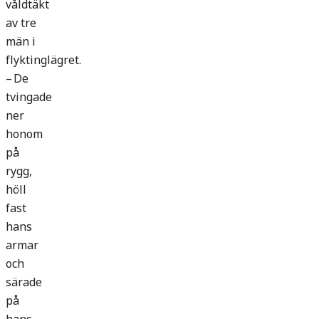
våldtäkt
av tre
män i
flyktinglägret.
– De
tvingade
ner
honom
på
rygg,
höll
fast
hans
armar
och
särade
på