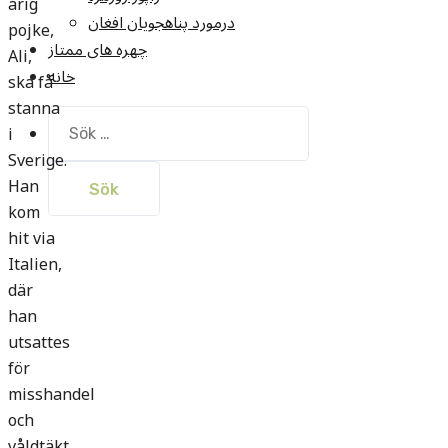
årig
درمورد پناهجويان افغان
pojke,
چهره های ممتاز
Ali,
خانه
ska få
stanna
Sök
i
efter:
Sverige.
Han
kom
hit via
Italien,
där
han
utsattes
för
misshandel
och
våldtäkt