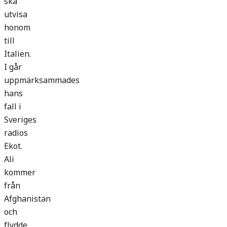
ska
utvisa
honom
till
Italien.
I går
uppmärksammades
hans
fall i
Sveriges
radios
Ekot.
Ali
kommer
från
Afghanistan
och
flydde