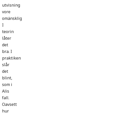
utvisning
vore
omänsklig
I
teorin
låter
det
bra. I
praktiken
slår
det
blint,
som i
Alis
fall.
Oavsett
hur