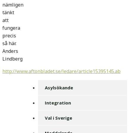
nämligen
tänkt
att
fungera
precis
så här.
Anders
Lindberg
http://www.aftonbladet.se/ledare/article15395145.ab
Asylsökande
Integration
Val i Sverige
Meddelande