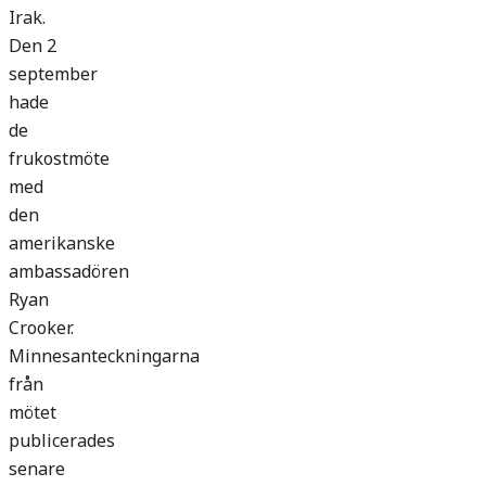
Irak.
Den 2
september
hade
de
frukostmöte
med
den
amerikanske
ambassadören
Ryan
Crooker.
Minnesanteckningarna
från
mötet
publicerades
senare