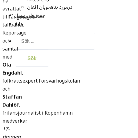
ha
درمورد پناهجويان افغان
avrättat
چهره های ممتاز
tillfångatagna
خانه
talibaner.
Reportage
Sök
och
efter:
samtal
med
Ola
Engdahl
,
folkrättsexpert Försvarhögskolan
och
Staffan
Dahlöf
,
frilansjournalist i Köpenhamn
medverkar.
17-
timmen