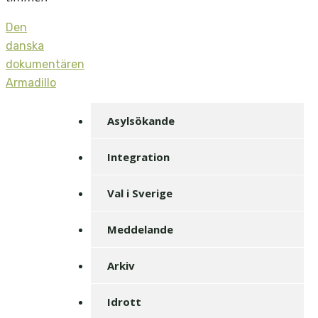
Den
danska
dokumentären
Armadillo
Asylsökande
Integration
Val i Sverige
Meddelande
Arkiv
Idrott