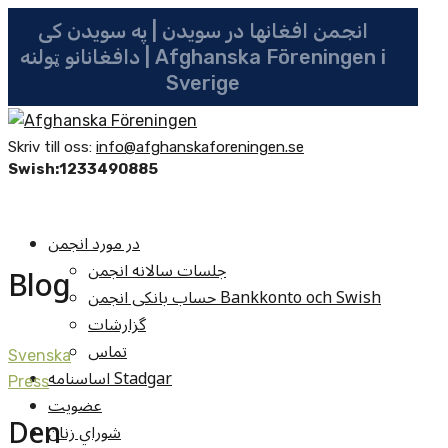
انجمن افغانها در سویدن | په سویدن کی
دافغانانو ټولنه | Afghanska Föreningen i
Sverige
Skriv till oss:
info@afghanskaforeningen.se
Swish:1233490885
در مورد انجمن
جلسات سالانه انجمن
Blog
حساب بانکی انجمن Bankkonto och Swish
گزارشات
تماس
Svenska
اساسنامه Stadgar
Press
عضویت
Den
شوراي زنان