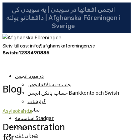
انجمن افغانها در سویدن | په سویدن کی
دافغانانو ټولنه | Afghanska Föreningen i
Sverige
Skriv till oss:
info@afghanskaforeningen.se
Swish:1233490885
در مورد انجمن
جلسات سالانه انجمن
Blog
حساب بانکی انجمن Bankkonto och Swish
گزارشات
تماس
Asylsökande
اساسنامه Stadgar
Demonstration
عضویت
för
شوراي زنان