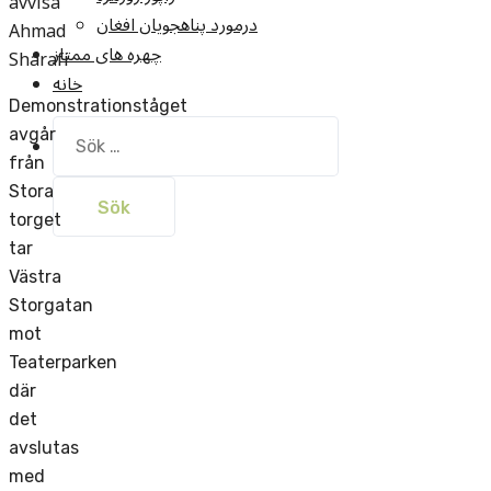
avvisa
درمورد پناهجويان افغان
Ahmad
چهره های ممتاز
Sharafi
خانه
Demonstrationståget
Sök
avgår
efter:
från
Stora
torget
tar
Västra
Storgatan
mot
Teaterparken
där
det
avslutas
med