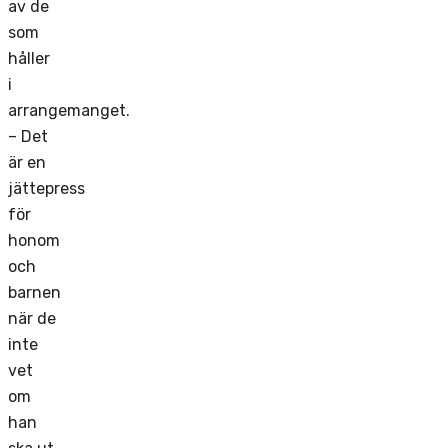
av de
som
håller
i
arrangemanget.
– Det
är en
jättepress
för
honom
och
barnen
när de
inte
vet
om
han