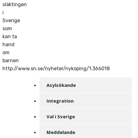
släktingen
i
Sverige
som
kan ta
hand
om
barnen
http://www.sn.se/nyheter/nykoping/1.366018
Asylsökande
Integration
Val i Sverige
Meddelande