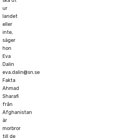
ska ut
ur
landet
eller
inte,
säger
hon
Eva
Dalin
eva.dalin@sn.se
Fakta
Ahmad
Sharafi
från
Afghanistan
är
morbror
till de