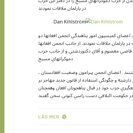
دن از حزب دموکراتهاي مسيح را در دفتر اين حزب
در پارلمان ملاقات نمودند
Dan Kihlström
 بعد از ظهر ، اعضاي کميسيون امور پناهندگي انجمن افغانها دو
ر پارلمان ملاقات نمودند. از جانب انجمن افغانها
اي قاضي معصوم و آقاي دکتوردشتي و از جانب حزب
دموکراتهاي مسيح
شتند . اعضاي انجمن پيرامون وضعيت افغانستان ،
دارشته و چگونگي استفاده از قانون جديد مهاجر بر
يري حزب خود در قبال پناهجويان افغان وهمچنان
LÄS MER