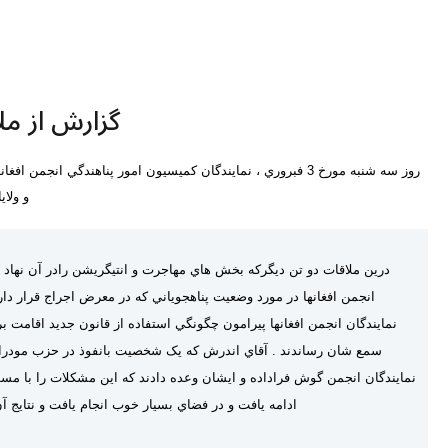
گزارش از م
روز سه شنبه مورخ 3 فبروري ، نمايندگان کميسيون امور پناهندگي 
و ولا
درين ملاقات دو تن ديگرکه بخش هاي مهاجرت و انتيگريشن رادر آن نهاد بع
انجمن افغانها در مورد وضعيت پناهجوياني که در معرض اجراج قرار دار
نمايندگان انجمن افغانها پيرامون چگونگي استفاده از قانون جديد اقامت 
سمع شان رساندند . آقاي اندرش که يک شخصيت بانفوذ در حزب مودرات
نمايندگان انجمن گوش فراداده و ايشان وعده دادند که اين مشکلات را با مس
ادامه يافت و در فضاي بسيار خوب انجام يافت و نتايج 