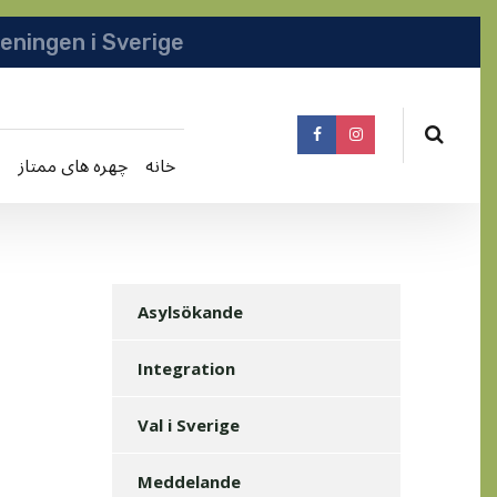
انجمن افغانها در سویدن | په سویدن کی دافغانا
خانه
چهره های ممتاز
Asylsökande
Integration
Val i Sverige
Meddelande