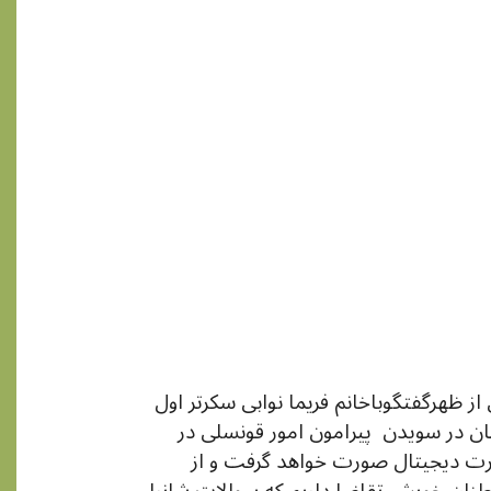
ساعت يازده قبل از ظهرگفتگوباخانم فریما نوابی سکرتر اول
 در سویدن پیرامون امور قونسلی در
رت دیجیتال صورت خواهد گرفت و از
ان خویش تقاضا داریم که سوالات شانرا