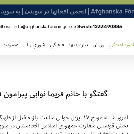
نو ټولنه | Afghanska Föreningen i Sverige
ill oss:
info@afghanskaforeningen.se
Swish:1233490885
امورپناهندگي
ورزش
نيازمنديها
فرهنگي
شوراي زنان
عضویت
گفتگو با خانم فریما نوابی پیرامون
امروز شنبه مورخ ۱۷ اپریل حوالی ساعت يازده قب
بخش قونسلی سفارت جمهوری اسلامی افغانستان در سویدن
سفارت افغانستان در سویدن توسط نسیم سحر رييس انجمن