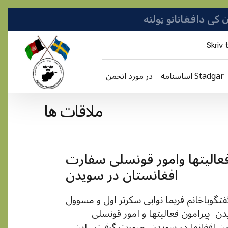
Skriv t
اساسنامه Stadgar
در مورد انجمن
ملاقات ها
 فعالیتها وامور قونسلی سفارت
افغانستان در سویدن
ل از ظهرگفتگوباخانم فریما نوابی سکرتر اول و مسوول
 پیرامون فعالیتها و امور قونسلی
 افغانها در سویدن صورت گرفت . این