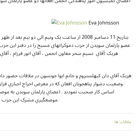
اعضاي کميسيون امور پناهندگي انجمن افغانها دو عضو پارلمان سوي
Eva Johnsson
بتاريخ 11 دسامبر 2008 از ساعت يک ونيم الي دو نيم
عضو پارلمان سويدن از حزب دموکراتهاي مسيح را در دفتر اين حزب د
هريک :آقاي نسيم سحر معاون انجمن ، آقاي انور فرزام ، آق
هريک آقاي دان کيهلستروم و خانم ايوا جونسون در ملاقات حضور دا
وضعيت دشوار پناهجويان افغان که در معرض اخراج اجباري قرار 
اساس کار صحبت نمودند . اعضاي پارلمان سويدن به موضعگ
موضعگيري مشرک اين حزب در حکومت ائتلافي دست راسي کنوني سخن گفتند.
ملاقات ها