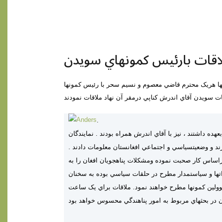
لاقات بارئيس کمونهاي سويدن
انجمن افغانها هريک محترم قاضي معصوم و نسيم سحر با رئيس کمونها
يات سويدن آقاي اندرش کناپي درمقر آن نهاد ملاقات نمودند
.
هده داشتند ، نيز با آقاي اندرش همراه بودند
.
نمايندگان
ند و وضعيت
سياسي و اجتماعي افغانستان معلومات دادند .
براساس کار صحبت نموده ومشکلات پناهجويان افغان را به
ها و سياستمدار مطرح در حلقات سياسي بوده به سخنان
وولين کمونها مطرح خواهند نمود
.
ملاقات براي يک
ساعت
آن در بحثهاي مربوط به امور پناهندگي محسوس خواهد بود