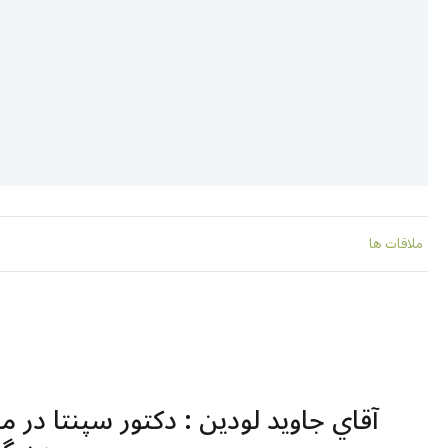
ملاقات ها
آقاي جاويد لودين : دکتور سپنتا در م