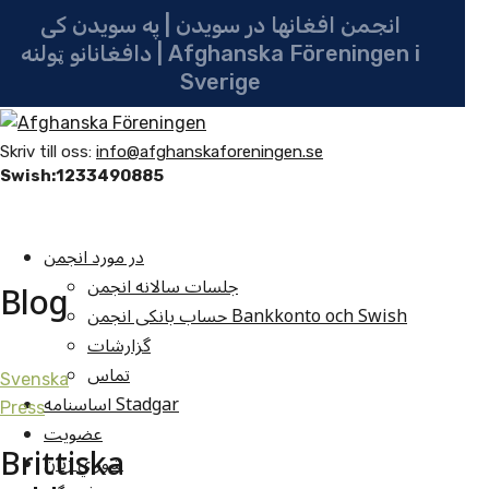
انجمن افغانها در سویدن | په سویدن کی
دافغانانو ټولنه | Afghanska Föreningen i
Sverige
Skriv till oss:
info@afghanskaforeningen.se
Swish:1233490885
در مورد انجمن
جلسات سالانه انجمن
Blog
حساب بانکی انجمن Bankkonto och Swish
گزارشات
تماس
Svenska
اساسنامه Stadgar
Press
عضویت
Brittiska
شوراي زنان