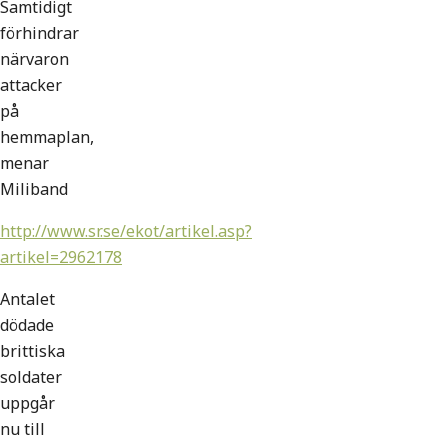
Samtidigt
förhindrar
närvaron
attacker
på
hemmaplan,
menar
Miliband
http://www.sr.se/ekot/artikel.asp?
artikel=2962178
Antalet
dödade
brittiska
soldater
uppgår
nu till