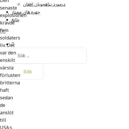
Den
درمورد پناهجويان افغان
senaste
چهره های ممتاز
explosionen
خانه
krävde
fem
soldaters
liv. Det
var den
Sök
efter:
enskilt
värsta
förlusten
britterna
haft
sedan
de
anslöt
till
USA:s