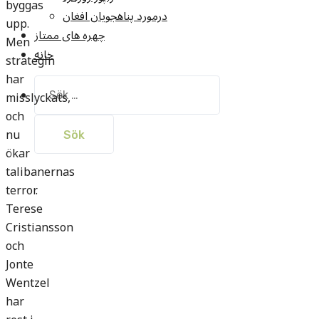
byggas
درمورد پناهجويان افغان
upp.
چهره های ممتاز
Men
خانه
strategin
har
Sök
misslyckats,
efter:
och
nu
ökar
talibanernas
terror.
Terese
Cristiansson
och
Jonte
Wentzel
har