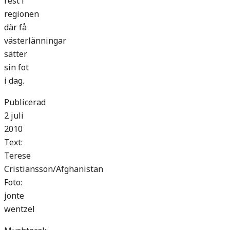
rest i
regionen
där få
västerlänningar
sätter
sin fot
i dag.
Publicerad
2 juli
2010
Text:
Terese
Cristiansson/Afghanistan
Foto:
jonte
wentzel