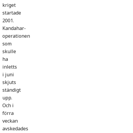
kriget
startade
2001.
Kandahar-
operationen
som
skulle
ha
inletts
i juni
skjuts
ständigt
upp.
Och i
förra
veckan
avskedades