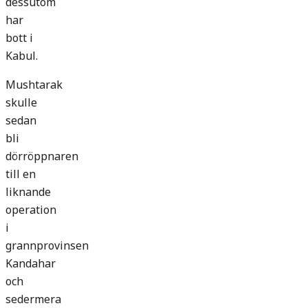
dessutom
har
bott i
Kabul.
Mushtarak
skulle
sedan
bli
dörröppnaren
till en
liknande
operation
i
grannprovinsen
Kandahar
och
sedermera