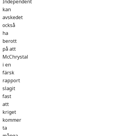
Independent
kan
avskedet
också
ha
berott
på att
McChrystal
i en
färsk
rapport
slagit
fast
att
kriget
kommer
ta
många