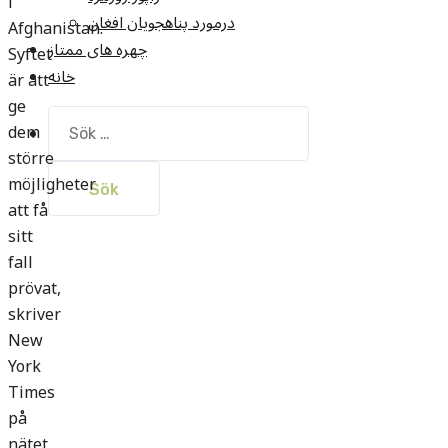
i
درمورد پناهجويان افغان
Afghanistan.
چهره های ممتاز
Syftet
خانه
är att
ge
Sök
dem
efter:
större
möjligheter
att få
sitt
fall
prövat,
skriver
New
York
Times
på
nätet