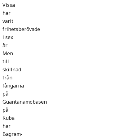
Vissa
har
varit
frihetsberövade
i sex
år.
Men
till
skillnad
från
fångarna
på
Guantanamobasen
på
Kuba
har
Bagram-