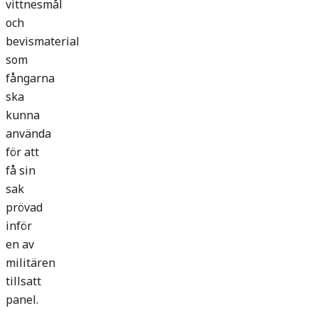
vittnesmål
och
bevismaterial
som
fångarna
ska
kunna
använda
för att
få sin
sak
prövad
inför
en av
militären
tillsatt
panel.