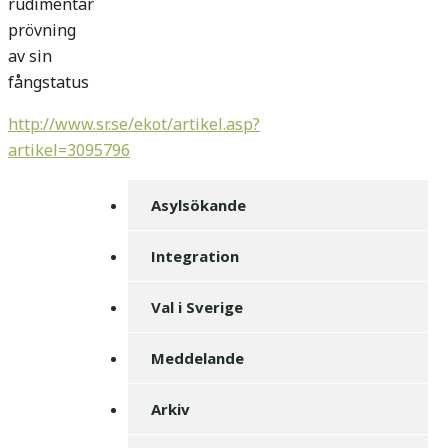
rudimentär
prövning
av sin
fångstatus
http://www.sr.se/ekot/artikel.asp?
artikel=3095796
Asylsökande
Integration
Val i Sverige
Meddelande
Arkiv