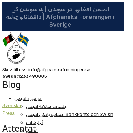
انجمن افغانها در سویدن | په سویدن کی
دافغانانو ټولنه | Afghanska Föreningen i
Sverige
Skriv till oss:
info@afghanskaforeningen.se
Swish:1233490885
Blog
در مورد انجمن
جلسات سالانه انجمن
Svenska
حساب بانکی انجمن Bankkonto och Swish
Press
گزارشات
Attentat
تماس