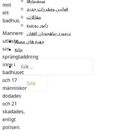
سيمينارها
mot
قوانين ومقررات جديد
ett
مقالات
badhus.
راپور روزمره
Mannen
درمورد پناهجويان افغان
utlöste
چهره های ممتاز
sin
خانه
sprängladdning
Sök
inne i
efter:
badhuset
och 17
människor
dödades
och 21
skadades,
enligt
polisen.