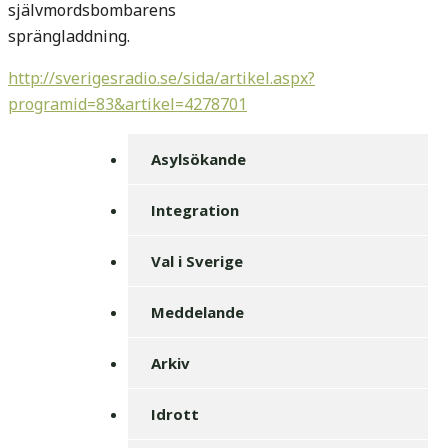
självmordsbombarens
sprängladdning.
http://sverigesradio.se/sida/artikel.aspx?
programid=83&artikel=4278701
Asylsökande
Integration
Val i Sverige
Meddelande
Arkiv
Idrott