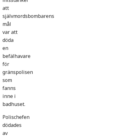
misstänker
att
självmordsbombarens
mål
var att
döda
en
befälhavare
för
gränspolisen
som
fanns
inne i
badhuset.
Polischefen
dödades
av