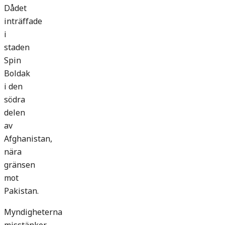
Dådet
inträffade
i
staden
Spin
Boldak
i den
södra
delen
av
Afghanistan,
nära
gränsen
mot
Pakistan.
Myndigheterna