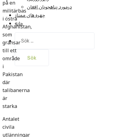
på en
درمورد پناهجويان افغان
militärbas
چهره های ممتاز
i östra
خانه
Afghanistan,
som
Sök
gränsar
efter:
till ett
område
i
Pakistan
där
talibanerna
är
starka
Antalet
civila
utlänningar