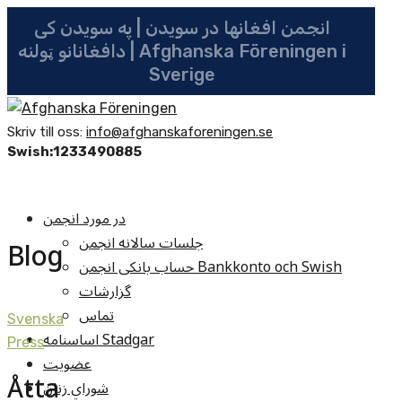
انجمن افغانها در سویدن | په سویدن کی
دافغانانو ټولنه | Afghanska Föreningen i
Sverige
Skriv till oss:
info@afghanskaforeningen.se
Swish:1233490885
در مورد انجمن
جلسات سالانه انجمن
Blog
حساب بانکی انجمن Bankkonto och Swish
گزارشات
تماس
Svenska
اساسنامه Stadgar
Press
عضویت
Åtta
شوراي زنان