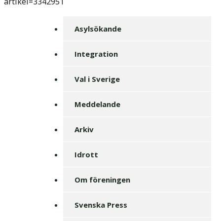
artikel=3342951
Asylsökande
Integration
Val i Sverige
Meddelande
Arkiv
Idrott
Om föreningen
Svenska Press