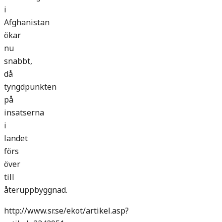
i
Afghanistan
ökar
nu
snabbt,
då
tyngdpunkten
på
insatserna
i
landet
förs
över
till
återuppbyggnad.
http://www.sr.se/ekot/artikel.asp?