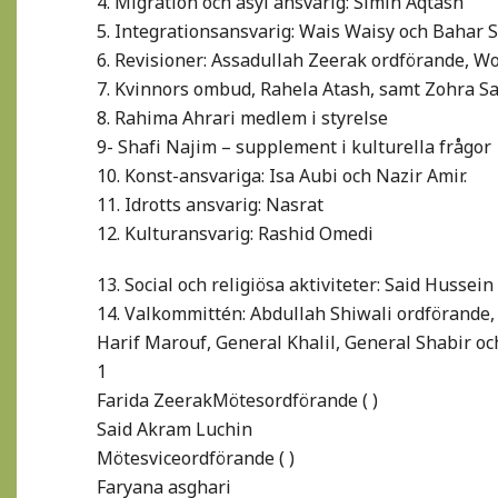
4. Migration och asyl ansvarig: Simin Aqtash
5. Integrationsansvarig: Wais Waisy och Bahar 
6. Revisioner: Assadullah Zeerak ordförande, W
7. Kvinnors ombud, Rahela Atash, samt Zohra 
8. Rahima Ahrari medlem i styrelse
9- Shafi Najim – supplement i kulturella frågor
10. Konst-ansvariga: Isa Aubi och Nazir Amir.
11. Idrotts ansvarig: Nasrat
12. Kulturansvarig: Rashid Omedi
13. Social och religiösa aktiviteter: Said Husse
14. Valkommittén: Abdullah Shiwali ordförande, 
Harif Marouf, General Khalil, General Shabir 
1
Farida ZeerakMötesordförande ( )
Said Akram Luchin
Mötesviceordförande ( )
Faryana asghari