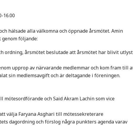
0-16.00
ch hälsade alla välkomna och öppnade årsmötet. Amin
 genom följande:
och ordning, årsmötet beslutade att årsmötet har blivit utlyst
 genom upprop av närvarande medlemmar och kom fram till a
at sin medlemsavgift och är deltagande i föreningen.
till mötesordförande och Said Akram Lachin som vice
tt välja Faryana Asghari till mötessekreterare
ets dagordning och förslog några punkters agenda varav