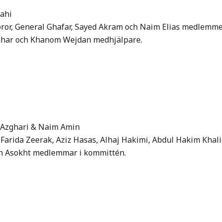
Sahi
oror, General Ghafar, Sayed Akram och Naim Elias medlemme
Sahar och Khanom Wejdan medhjälpare.
in Azghari & Naim Amin
Farida Zeerak, Aziz Hasas, Alhaj Hakimi, Abdul Hakim Khali
och Asokht medlemmar i kommittén.