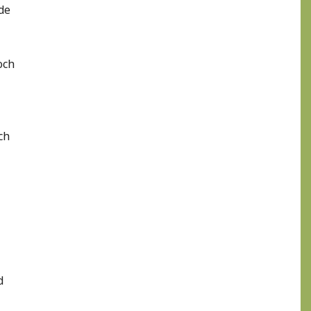
de
och
ch
d