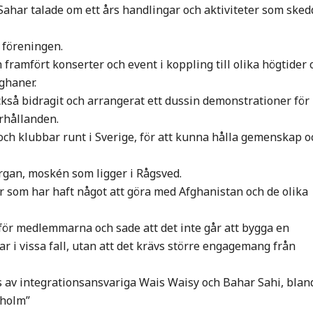
har talade om ett års handlingar och aktiviteter som sked
 föreningen.
framfört konserter och event i koppling till olika högtider 
ghaner.
kså bidragit och arrangerat ett dussin demonstrationer för
rhållanden.
h klubbar runt i Sverige, för att kunna hålla gemenskap o
gan, moskén som ligger i Rågsved.
r som har haft något att göra med Afghanistan och de olika
för medlemmarna och sade att det inte går att bygga en
i vissa fall, utan att det krävs större engagemang från
s av integrationsansvariga Wais Waisy och Bahar Sahi, blan
kholm”