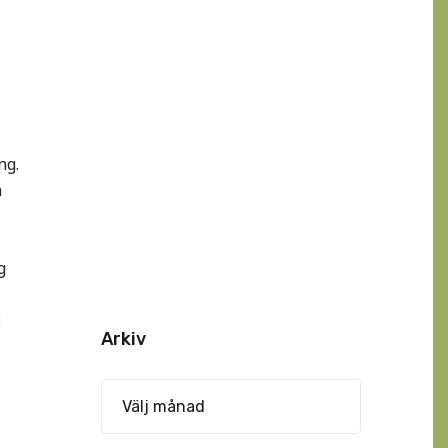
ng.
a
g
:
Arkiv