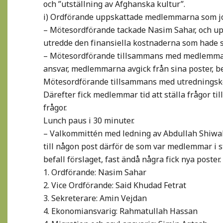
och ”utställning av Afghanska kultur”.
i) Ordförande uppskattade medlemmarna som job
– Mötesordförande tackade Nasim Sahar, och up
utredde den finansiella kostnaderna som hade ske
– Mötesordförande tillsammans med medlemmarna
ansvar, medlemmarna avgick från sina poster, be
Mötesordförande tillsammans med utredningskomm
Därefter fick medlemmar tid att ställa frågor til
frågor.
Lunch paus i 30 minuter.
– Valkommittén med ledning av Abdullah Shiwali 
till någon post därför de som var medlemmar i 
befall förslaget, fast ändå några fick nya post
1. Ordförande: Nasim Sahar
2. Vice Ordförande: Said Khudad Fetrat
3. Sekreterare: Amin Vejdan
4. Ekonomiansvarig: Rahmatullah Hassan