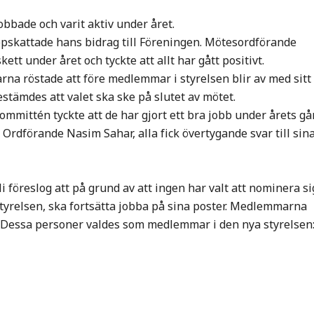
bade och varit aktiv under året.
pskattade hans bidrag till Föreningen. Mötesordförande
tt under året och tyckte att allt har gått positivt.
 röstade att före medlemmar i styrelsen blir av med sitt
stämdes att valet ska ske på slutet av mötet.
ittén tyckte att de har gjort ett bra jobb under årets gå
l Ordförande Nasim Sahar, alla fick övertygande svar till sin
föreslog att på grund av att ingen har valt att nominera si
styrelsen, ska fortsätta jobba på sina poster. Medlemmarna
er. Dessa personer valdes som medlemmar i den nya styrelsen