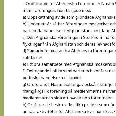
– Ordförande för Afghanska Föreningen Nasim Sa
inom föreningen, han började med:
a) Uppskattning av de som grundade Afghanska
b) Under ett år så har föreningen medverkat och 
nationella händelser i Afghanistan och bland Af
c) Den Afghanska Föreningen i Stockholm har oc
flyktingar från Afghanistan och deras levnadsfö
d) Samarbete med andra Afghanska föreningar oc
solidaritet.
e) Ett bra samarbete med Afghanska moskéns or
f) Deltagande i olika seminarier och konferense
politiska händelserna i landet.
g) Ordförande Nasim Sahar gav också riktlinjer 
framgångsrik förening då medlemmarna närvarar 
medlemmarnas sida att bygga upp föreningen.
h) Ordförande beskrev de olika projekt som gör
annat: ”aktiviteter för Afghanska kvinnor i Stoc