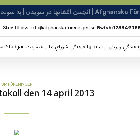
ها در سویدن | په سویدن کی دافغانانو ټولنه
Skriv till oss:
info@afghanskaforeningen.se
Swish:12334908
ناهندگي
ورزش
نيازمنديها
فرهنگي
شوراي زنان
عضویت
اساسنامه Stadgar
OM FÖRENINGEN
okoll den 14 april 2013