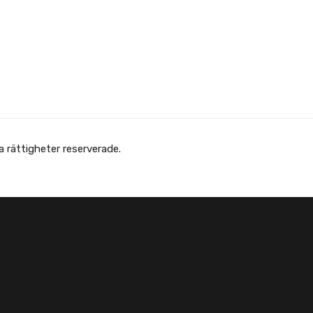
 Afghanska Föreningen - انجمن افغانها در سویدن. Alla rättigheter reserverade.