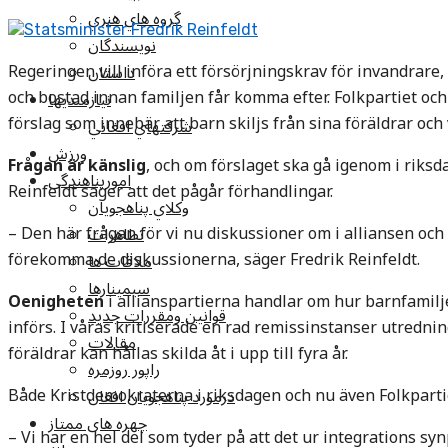
گروه هاي هنري
Statsminister Fredrik Reinfeldt
نويسندگان
Regeringen vill införa ett försörjningskrav för invandrar
داستان
och bostad innan familjen får komma efter. Folkpartiet oc
نيازمنديها
förslag som innebär att barn skiljs från sina föräldrar och 
شرکتهاي افغاني
ورزش
Frågan är känslig
, och om förslaget ska gå igenom i riks
امورپناهندگي
Reinfeldt säger att det pågår förhandlingar.
وکلاي پناهجويان
– Den här frågan för vi nu diskussioner om i alliansen och vi
تظاهرات
förekomma de diskussionerna, säger Fredrik Reinfeldt.
ملاقات ها
سيمينارها
Oenigheten
i allianspartierna handlar om hur barnfamilj
قوانين ومقررات جديد
införs. I våras kritiserade en rad remissinstanser utredni
مقالات
föräldrar kan hållas skilda åt i upp till fyra år.
راپور روزمره
Både Kristdemokraterna i riksdagen och nu även Folkpartie
درمورد پناهجويان افغان
چهره های ممتاز
– Vi har en hel del som tyder på att det ur integrations 