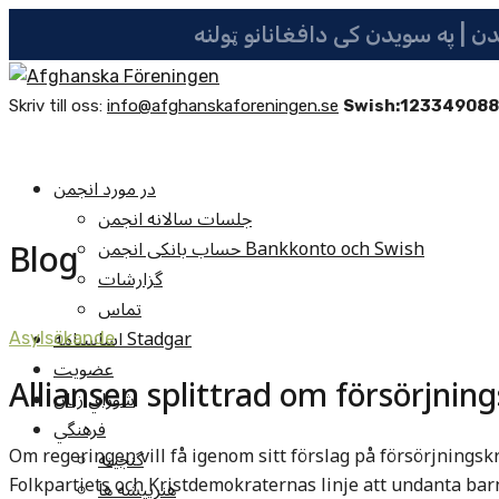
Skriv till oss:
info@afghanskaforeningen.se
Swish:12334908
در مورد انجمن
جلسات سالانه انجمن
Blog
حساب بانکی انجمن Bankkonto och Swish
گزارشات
تماس
اساسنامه Stadgar
Asylsökande
عضویت
Alliansen splittrad om försörjnin
شوراي زنان
فرهنگي
Om regeringen vill få igenom sitt förslag på försörjningsk
گنجينه
Folkpartiets och Kristdemokraternas linje att undanta bar
هنرپيشه ها