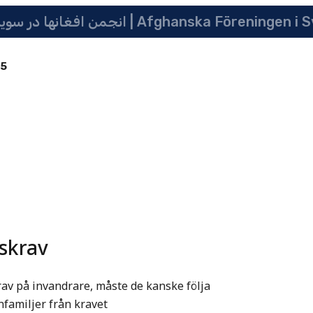
انجمن افغانها در سویدن | په سویدن کی دافغانانو ټولنه | Afghanska Före
85
gskrav
rav på invandrare, måste de kanske följa
nfamiljer från kravet