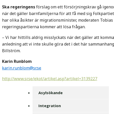
Ska regeringens
förslag om ett försörjningskrav gå igen
när det gäller barnfamiljerna för att få med sig Folkpartie
har olika åsikter är migrationsminister, moderaten Tobias 
regeringspartierna kommer att lösa frågan.
– Vi har hittills aldrig misslyckats när det gäller att komm
anledning att vi inte skulle göra det i det här sammanhan
Billström.
Karin Runblom
karin.runblom@sr.se
http://www.sr.se/ekot/artikel.asp?artikel=3139227
Asylsökande
Integration