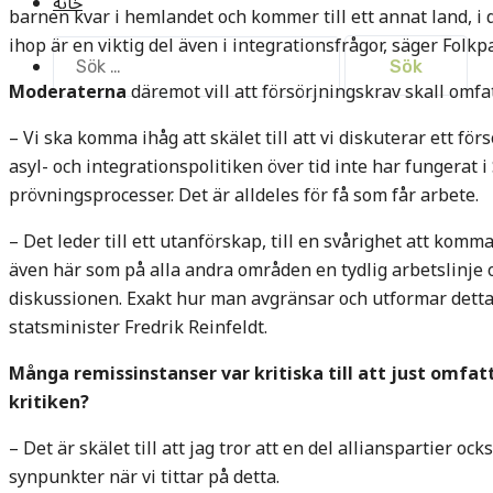
خانه
barnen kvar i hemlandet och kommer till ett annat land, i de
ihop är en viktig del även i integrationsfrågor, säger Folkp
Sök
efter:
Moderaterna
däremot vill att försörjningskrav skall omfa
– Vi ska komma ihåg att skälet till att vi diskuterar ett fö
asyl- och integrationspolitiken över tid inte har fungerat i 
prövningsprocesser. Det är alldeles för få som får arbete.
– Det leder till ett utanförskap, till en svårighet att komm
även här som på alla andra områden en tydlig arbetslinje o
diskussionen. Exakt hur man avgränsar och utformar detta ä
statsminister Fredrik Reinfeldt.
Många remissinstanser var kritiska till att just omfat
kritiken?
– Det är skälet till att jag tror att en del allianspartier ock
synpunkter när vi tittar på detta.