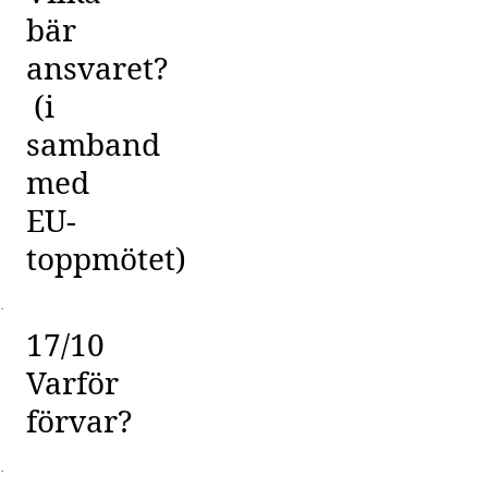
bär
ansvaret?
(i
samband
med
EU-
toppmötet)
·
17/10
Varför
förvar?
·