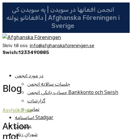
انجمن افغانها در سویدن | په سویدن کی
دافغانانو ټولنه | Afghanska Föreningen i
Sverige
Skriv till oss:
info@afghanskaforeningen.se
Swish:1233490885
در مورد انجمن
جلسات سالانه انجمن
Blog
حساب بانکی انجمن Bankkonto och Swish
گزارشات
تماس
Asylsökande
اساسنامه Stadgar
Aktion
عضویت
mot
شوراي زنان