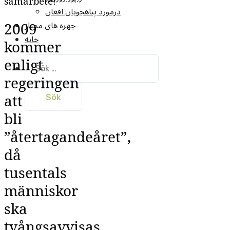
samarbete!
درمورد پناهجويان افغان
چهره های ممتاز
2009
خانه
kommer
enligt
Sök
efter:
regeringen
att
bli
”återtagandeåret”,
då
tusentals
människor
ska
tvångsavvisas