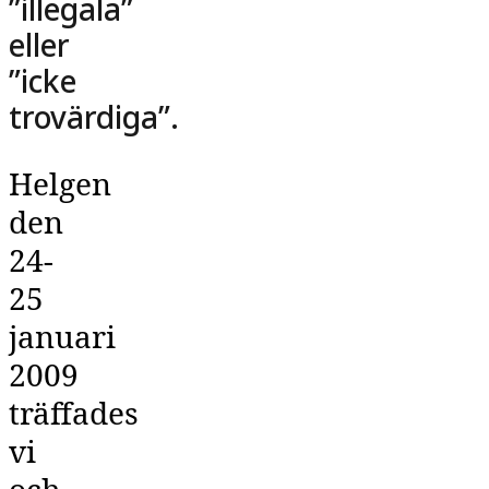
”illegala”
eller
”icke
trovärdiga”.
Helgen
den
24-
25
januari
2009
träffades
vi
och