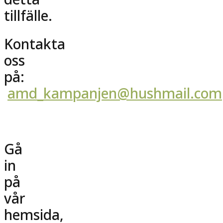
detta
tillfälle.
Kontakta
oss
på:
amd_kampanjen@hushmail.com
Gå
in
på
vår
hemsida,