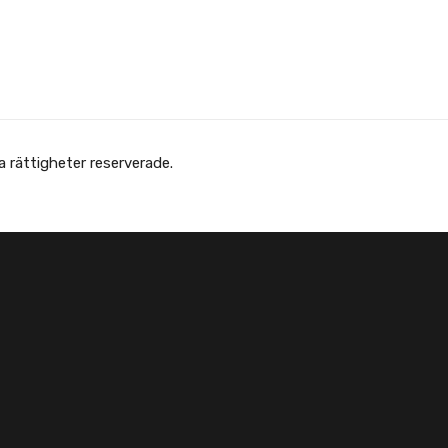
 Afghanska Föreningen - انجمن افغانها در سویدن. Alla rättigheter reserverade.