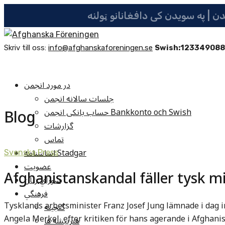
Skriv till oss:
info@afghanskaforeningen.se
Swish:12334908
در مورد انجمن
جلسات سالانه انجمن
Blog
حساب بانکی انجمن Bankkonto och Swish
گزارشات
تماس
اساسنامه Stadgar
Svenska Press
عضویت
Afghanistanskandal fäller tysk mi
شوراي زنان
فرهنگي
Tysklands arbetsminister Franz Josef Jung lämnade i dag 
گنجينه
Angela Merkel, efter kritiken för hans agerande i Afghani
هنرپيشه ها