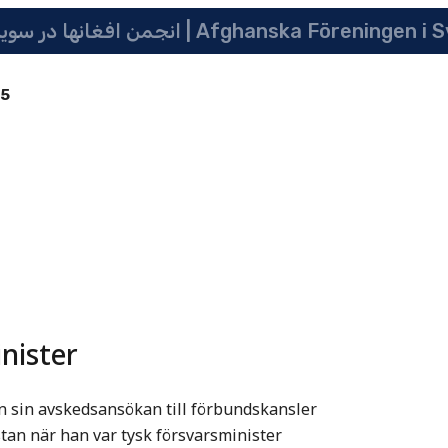
انجمن افغانها در سویدن | په سویدن کی دافغانانو ټولنه | Afghanska Före
85
nister
in sin avskedsansökan till förbundskansler
stan när han var tysk försvarsminister