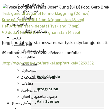
گروه هاي هنري
نويسندگان
Tysk general avgår efter mörkläggning (26 nov)
داستان
Krav på tysk reträtt från Afghanistan (8 sep)
نيازمنديها
Het Afghanistan-debatt i Tyskland (7 sep)
شرکتهاي افغاني
90 döda i Natoattack i Afghanistan (4 sep)
ورزش
Jung bar det yttersta ansvaret när tyska styrkor gjorde ett
امورپناهندگي
وکلاي پناهجويان
69 talibaner och 30 civila dödades i anfallet
تظاهرات
.
http://www.sr.se/ekot/artikel.asp?artikel=3269332
ملاقات ها
سيمينارها
قوانين ومقررات جديد
Asylsökande
مقالات
راپور روزمره
Integration
درمورد پناهجويان افغان
Val i Sverige
چهره های ممتاز