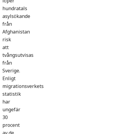
löper
hundratals
asylsökande
från
Afghanistan
risk
att
tvångsutvisas
från
Sverige.
Enligt
migrationsverkets
statistik
har
ungefär
30
procent
av de