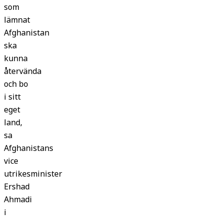
som
lämnat
Afghanistan
ska
kunna
återvända
och bo
i sitt
eget
land,
sa
Afghanistans
vice
utrikesminister
Ershad
Ahmadi
i