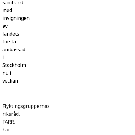
samband
med
invigningen
av
landets
första
ambassad
i
Stockholm
nu i
veckan
Flyktingsgruppernas
riksråd,
FARR,
har