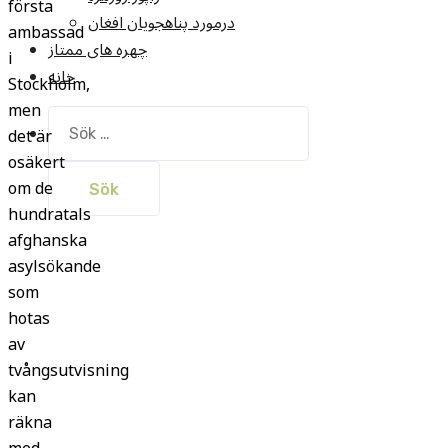
första
درمورد پناهجويان افغان
ambassad
چهره های ممتاز
i
خانه
Stockholm,
men
Sök
det är
efter:
osäkert
om de
hundratals
afghanska
asylsökande
som
hotas
av
tvångsutvisning
kan
räkna