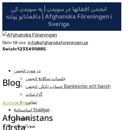
انجمن افغانها در سویدن | په سویدن کی
دافغانانو ټولنه | Afghanska Föreningen i
Sverige
Skriv till oss:
info@afghanskaforeningen.se
Swish:1233490885
در مورد انجمن
جلسات سالانه انجمن
Blog
حساب بانکی انجمن Bankkonto och Swish
گزارشات
تماس
Asylsökande
اساسنامه Stadgar
Afghanistans
عضویت
första
شوراي زنان