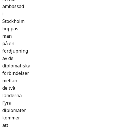
ambassad
i
Stockholm
hoppas
man
på en
fördjupning
av de
diplomatiska
förbindelser
mellan
de två
länderna.
Fyra
diplomater
kommer
att