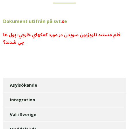
Dokument utifrån på svt.
s
e
فلم مستند تلويزيون سويدن در مورد کمکهاي خارجي: پول ها
چي شدند؟
Asylsökande
Integration
Val i Sverige
Meddelande