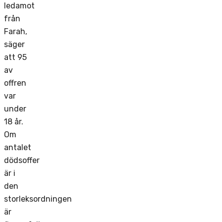
ledamot
från
Farah,
säger
att 95
av
offren
var
under
18 år.
Om
antalet
dödsoffer
är i
den
storleksordningen
är