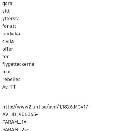
göra
sitt
yttersta
för att
undvika
civila
offer
för
flygattackerna
mot
rebeller.
Av: TT
http://www2.unt.se/avd/1,1826,MC=17-
AV_ID=906065-
PARAM_1=-
PARAM_2=-