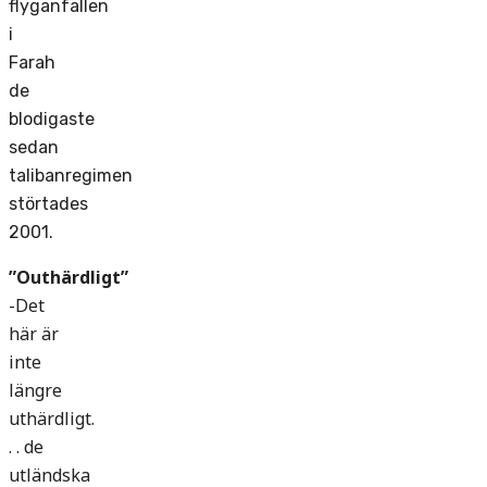
flyganfallen
i
Farah
de
blodigaste
sedan
talibanregimen
störtades
2001.
”Outhärdligt”
-Det
här är
inte
längre
uthärdligt.
. . de
utländska