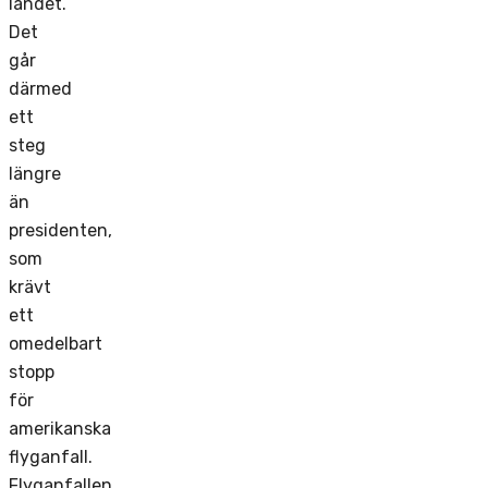
landet.
Det
går
därmed
ett
steg
längre
än
presidenten,
som
krävt
ett
omedelbart
stopp
för
amerikanska
flyganfall.
Flyganfallen