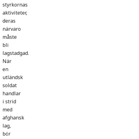
styrkornas
aktiviteter,
deras
närvaro
måste
bli
lagstadgad.
När
en
utländsk
soldat
handlar
i strid
med
afghansk
lag,
bör