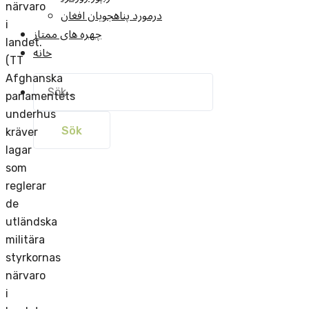
närvaro
درمورد پناهجويان افغان
i
چهره های ممتاز
landet.
خانه
(TT
Afghanska
Sök
efter:
parlamentets
underhus
kräver
lagar
som
reglerar
de
utländska
militära
styrkornas
närvaro
i