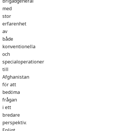
brigadgeneral
med
stor
erfarenhet
av
både
konventionella
och
specialoperationer
till
Afghanistan
för att
bedöma
frågan
i ett
bredare
perspektiv.
Enligt