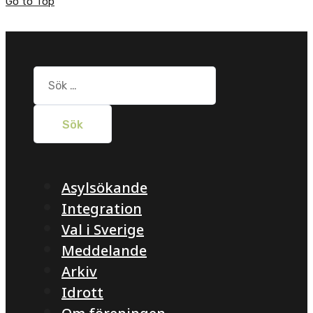
Go to Top
Sök
efter:
Asylsökande
Integration
Val i Sverige
Meddelande
Arkiv
Idrott