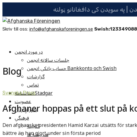
Skriv till oss:
info@afghanskaforeningen.se
Swish:12334908
در مورد انجمن
جلسات سالانه انجمن
Blog
حساب بانکی انجمن Bankkonto och Swish
گزارشات
تماس
اساسنامه Stadgar
Svenska Press
عضویت
Afghaner hoppas på ett slut på k
شوراي زنان
فرهنگي
Den afghanske presidenten Hamid Karzai utsätts för starkt 
گنجينه
bättre än han gjort under sin första period
هنرپيشه ها