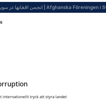
انجمن افغانها در سویدن | په سویدن کی دافغانانو ټولنه | Afghanska Före
85
orruption
internationellt tryck att styra landet