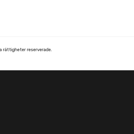
 Afghanska Föreningen - انجمن افغانها در سویدن. Alla rättigheter reserverade.