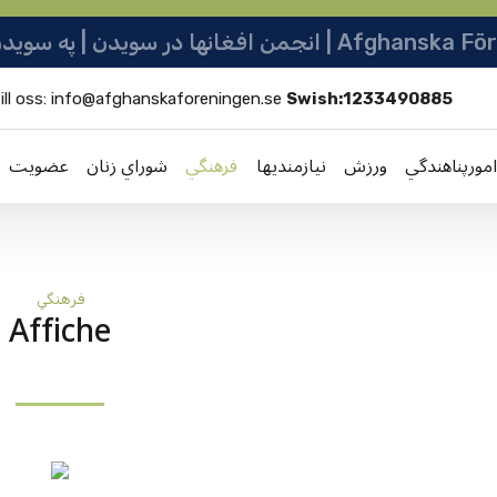
ها در سویدن | په سویدن کی دافغانانو ټولنه
ill oss:
info@afghanskaforeningen.se
Swish:1233490885
امورپناهندگي
ورزش
نيازمنديها
فرهنگي
شوراي زنان
عضویت
فرهنگي
Affiche