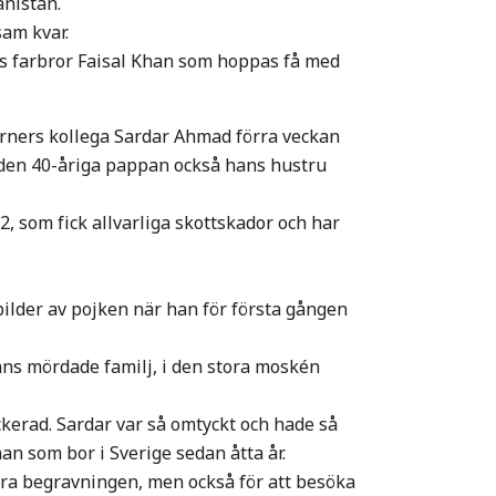
anistan.
sam kvar.
ns farbror Faisal Khan som hoppas få med
rners kollega Sardar Ahmad förra veckan
m den 40-åriga pappan också hans hustru
, som fick allvarliga skottskador och har
bilder av pojken när han för första gången
ns mördade familj, i den stora moskén
ckerad. Sardar var så omtyckt och hade så
an som bor i Sverige sedan åtta år.
sera begravningen, men också för att besöka