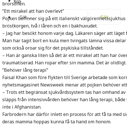
خانه
brorsonen.
”Ett mirakel att han överlevt”
Sök
Pojken befinner sig på ett italienskt välgörenhetssjukhus d
efter:
bröstkorgen, två i låren och en i bakhuvudet.
– Jag har besökt honom varje dag. Läkaren säger att läget f
Man har tagit bort en kula men tvingats lämna vissa delar
som också oroar sig för det psykiska tillståndet.
– Han är ganska liten så det är ett mirakel att han har över
traumatiserad. Han ropar efter sin mamma. Det är olidligt.
”Behöver lång terapi”
Faisal Khan som före flykten till Sverige arbetade som ko
nyhetsmagasinet Newsweek menar att pojken behöver ett a
– Trots ett begränsat sjukvårdssystem tas han omhand av 
släpps från intensivvården behöver han lång terapi, både f
inte i Afghanistan.
Farbrodern har därför inlett en process för att få ta med si
deras mamma hoppas kunna få ta hand om honom.