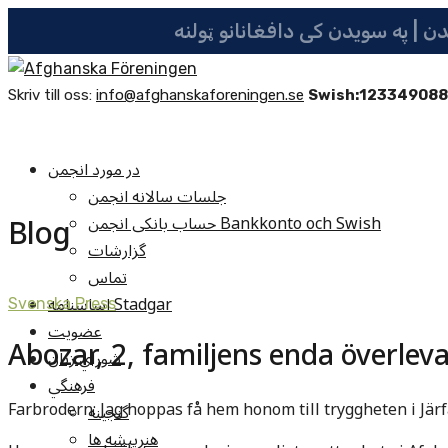
Skriv till oss:
info@afghanskaforeningen.se
Swish:12334908
در مورد انجمن
جلسات سالانه انجمن
Blog
حساب بانکی انجمن Bankkonto och Swish
گزارشات
تماس
اساسنامه Stadgar
Svenska Press
عضویت
Abozar, 2, familjens enda överlev
شوراي زنان
فرهنگي
Farbrodern: Jag hoppas få hem honom till tryggheten i Järf
گنجينه
هنرپيشه ها