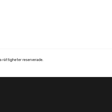
 Afghanska Föreningen - انجمن افغانها در سویدن. Alla rättigheter reserverade.