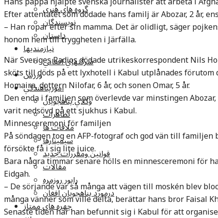
Hans pappa hjälpte svenska journalister att arbeta i Afgh
گروه هاي هنري
Efter attentatet som dödade hans familj är Abozar, 2 år, en
نويسندگان
– Han ropar efter sin mamma. Det är olidligt, säger pojke
داستان
honom hem till tryggheten i Järfälla.
نيازمنديها
När Sveriges Radios dödade utrikeskorrespondent Nils Ho
شرکتهاي افغاني
sköts till döds på ett lyxhotell i Kabul utplånades föruto
ورزش
Homaira, dottern Nilofar, 6 år, och sonen Omar, 5 år.
امورپناهندگي
Den enda i familjen som överlevde var minstingen Abozar, 2
وکلاي پناهجويان
varit nedsövd på ett sjukhus i Kabul.
تظاهرات
Minnesceremoni för familjen
ملاقات ها
På söndagen tog en AFP-fotograf och god vän till familjen 
سيمينارها
försökte få i sig lite juice.
قوانين ومقررات جديد
Bara några timmar senare hölls en minnesceremoni för ha
مقالات
Eidgah.
راپور روزمره
– De sörjande var så många att vägen till moskén blev blo
درمورد پناهجويان افغان
många vänner som ville delta, berättar hans bror Faisal Kh
چهره های ممتاز
Senaste tiden har han befunnit sig i Kabul för att organi