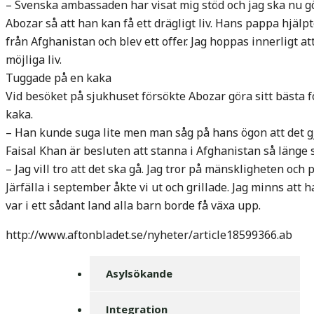
– Svenska ambassaden har visat mig stöd och jag ska nu gö
Abozar så att han kan få ett drägligt liv. Hans pappa hjäl
från Afghanistan och blev ett offer. Jag hoppas innerligt a
möjliga liv.
Tuggade på en kaka
Vid besöket på sjukhuset försökte Abozar göra sitt bästa för
kaka.
– Han kunde suga lite men man såg på hans ögon att det g
Faisal Khan är besluten att stanna i Afghanistan så länge 
– Jag vill tro att det ska gå. Jag tror på mänskligheten och
Järfälla i september åkte vi ut och grillade. Jag minns att 
var i ett sådant land alla barn borde få växa upp.
http://www.aftonbladet.se/nyheter/article18599366.ab
Asylsökande
Integration