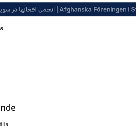
انجمن افغانها در سویدن | په سویدن کی دافغانانو ټولنه | Afghanska Före
85
ande
älla