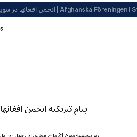
 سویدن | په سویدن کی دافغانانو ټولنه | Afghanska Föreningen i Sverige
85
روز پنجشنبه مورخ 21 مارچ مطابق اول حمل روز اول سال 1392 و روز نوروز در افغانستان است