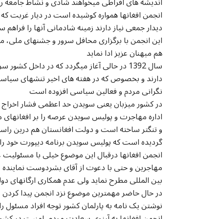
اندیشه های افراطی میخواهند شادی و نشاط جامعه را ا
انجمن افغانها همواره کوشیده است در دیار غربت که ه
دیدار جمعی نیاز دارند زمینه شادمانی آنها را فراهم س
این انجمن با برگزاری محافل سرور و جشنهای ملی، 
هم میهنان عزیز ادا نماید
سال 1392 در حالی آغاز میگردد که در داخل ک
دارند و بخصوص که در هفته های اخیر تنشهای سیاسی 
نگرانی مردم و فعالین سیاسی افزوده است
در کشور میزبان یعنی سویدن حد اعظمی فشار اخراج 
اداره مهاجرت و پولیس سویدن عرصه را بر افغانهای مظل
و تنگتر ساخته است و دولت افغانستان هم درین راست
گردیده است که پولیس سویدن برنامه دیپورت خود را ب
انجمن افغانها درقبال این موضوع خیلی با مسئولیت عم
مهاجرین و حتی با دعوت از آقای بشردوست نماینده م
بین المللی مطرح نماید ولی عدم همکاری ارگانهای دو
در حال حاضر مهمترین موضوع نزد انجمن پیدا کردن ی
نوشتن یک نامه به پارلمان کشور توجه افراد مسئول 