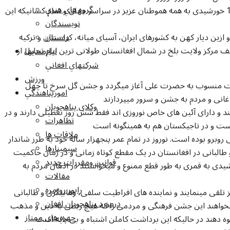
گروه هاي هنري
نوروز باستان، تجدید حیات طبیعت و حلول سال 1392 خورشیدی به همه هموطنان عزیز در سراسر جهان و تمام کسانیکه این
نويسندگان
ازین دیار کهن به کشورهای ایران، آسیای میانه، کردستان و ترکیه
داستان
رکز ولایت بلخ در شمال افغانستان طولانی ترین ایام تجلیل از
نيازمنديها
شرکتهاي افغاني
ورزش
زیارت منسوب به حضرت علی آغاز میگردد و جشن گل سرخ تا چهل
امورپناهندگي
غانی و مردم به جشن و سرور میپردازند
وکلاي پناهجويان
نند و دارای آئین های خاص نوروزی اند فقط شش روز تعطیلی دارند و در
تظاهرات
ست و در تاجیکستان هم به همینگونه است
ملاقات ها
 روبرو بوده است. نوروز در تمام عمر پنجهزار ساله خود به طرز شاندار
سيمينارها
 طالبانی در افغانستان در یک مقطع کوتاه زمانی و در زمان حاکمیت
قوانين ومقررات جديد
شیدی به قمری به طور قطع ممنوع و میخواستند در اذهان مردم به
مقالات
راپور روزمره
ز تلقی مینمایند و نماینده های افراطیت سلفی، وهابیگری و طالبانی
درمورد پناهجويان افغان
میخواهند این جشن فرهنگی و مردمی را که هیچ ربطی به دین و مذهب
چهره های ممتاز
وه دهند در حالیکه این برداشت کاملن اشتباه و بی پایه است