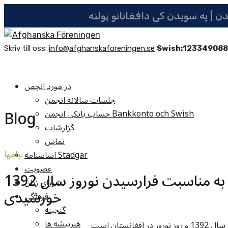
Skriv till oss:
info@afghanskaforeningen.se
Swish:12334908
در مورد انجمن
جلسات سالانه انجمن
Blog
حساب بانکی انجمن Bankkonto och Swish
گزارشات
تماس
اساسنامه Stadgar
پيامها
عضویت
پیام تبریکیه انجمن افغانها به مناسبت فرارسیدن نوروز سال 1392
شوراي زنان
خورشیدی
فرهنگي
گنجينه
هنرپيشه ها