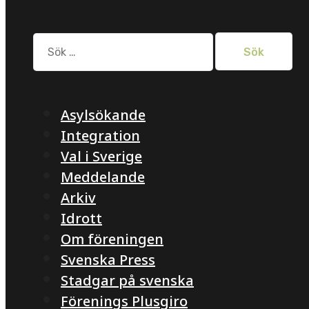
Sök
efter:
Asylsökande
Integration
Val i Sverige
Meddelande
Arkiv
Idrott
Om föreningen
Svenska Press
Stadgar på svenska
Förenings Plusgiro