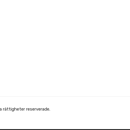
Copyright © Afghanska Föreningen - انجمن افغانها در سویدن. gheter reserverade