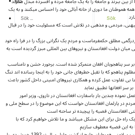
خانه
ز بین ببرند و جامعه را به یک جامعه مرده و افسرده مبدل سازند
مه هموطنان ما دوری از خانه آبائی خود را احساس میکنند و به یک
Sök
ازد
efter:
میهنی، مردمی و مذهبی در تلاش است که مسئولیت خود را در قبال
شور سردرگمی مطلق حکمفرماست و مردم یک نگرانی بزرگ را در فرا راه خود
میان دولت افغانستان و نیروهای بین المللی مبرز گردیده است به
بر سر پناهجویان افغان متمرکز شده است. برخورد خشن و نامناسب
وم پناهجو که با تقبل خطرهای جانی خود را به اینجا رسانده اند تنگ
ا بی تفاوت عمل کرده و همکاری نیروهای امنیتی داخل کشور باعث
ر سر افغانها تطبیق نماید
ل نموده چندین بار باسفارت افغانستان در ناروی، وزیر امور
ردم در پارلمان افغانستان خواست که این موضوع را در سطح ملی و
لتی افغانستان قضیه را پیچیده تر ساخته است
ک راه حل برای این مشکل میباشد و ما تلاش خواهیم کرد که با
را به این قضیه معطوف سازیم
انجمن افغانها به آرزوی سعادت مردم، امنیت در کشور و سلامتی هموطنان خارج از کشور حلول سال نو 1392 خورشیدی را