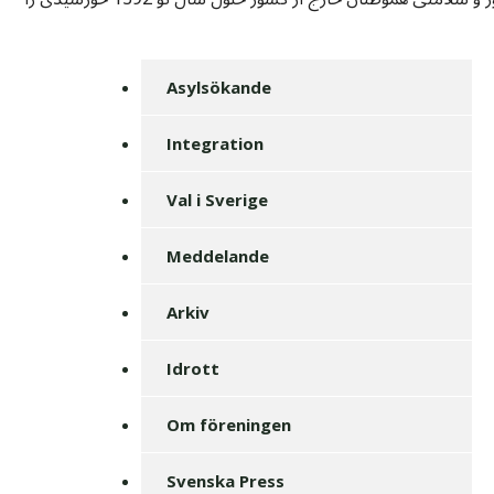
Asylsökande
Integration
Val i Sverige
Meddelande
Arkiv
Idrott
Om föreningen
Svenska Press