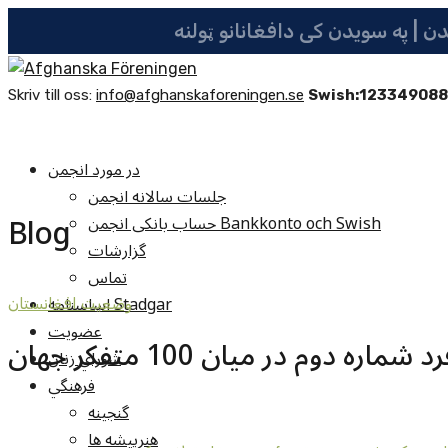
Skriv till oss:
info@afghanskaforeningen.se
Swish:12334908
در مورد انجمن
جلسات سالانه انجمن
Blog
حساب بانکی انجمن Bankkonto och Swish
گزارشات
تماس
اساسنامه Stadgar
وضعيت افغانستان
عضویت
دوم در میان 100 متفکر جهان
شوراي زنان
فرهنگي
گنجينه
هنرپيشه ها