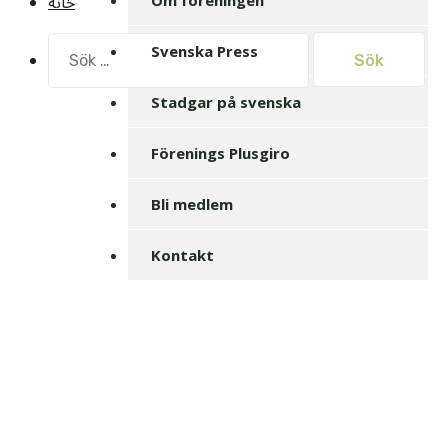
خانه
Sök
Svenska Press
efter:
Stadgar på svenska
Förenings Plusgiro
Bli medlem
Kontakt