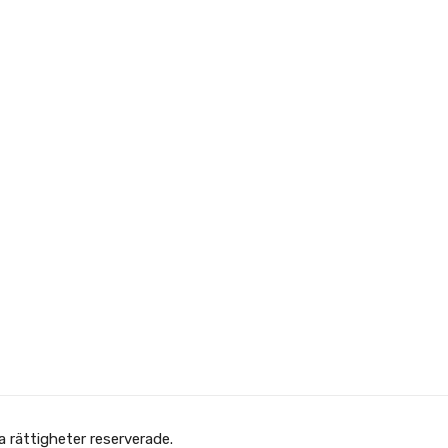
Copyright © Afghanska Föreningen - انجمن افغانها در سویدن. gheter reserverade