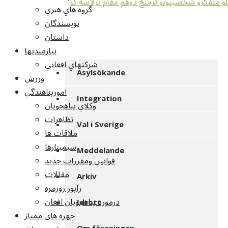
گروه هاي هنري
نويسندگان
داستان
نيازمنديها
شرکتهاي افغاني
Asylsökande
ورزش
امورپناهندگي
Integration
وکلاي پناهجويان
تظاهرات
Val i Sverige
ملاقات ها
سيمينارها
Meddelande
قوانين ومقررات جديد
مقالات
Arkiv
راپور روزمره
درمورد پناهجويان افغان
Idrott
چهره های ممتاز
Om föreningen