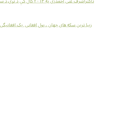
داکتراشرف غنی احمدزی په ۲۰۱۳ کال کې د نړۍ د سلو متفکرو شخصیتونو ترمنځ دوهم مقام ترلاسه کړ
زیبا ترین سکه های جهان ، پول افغانی یک افغانیگی