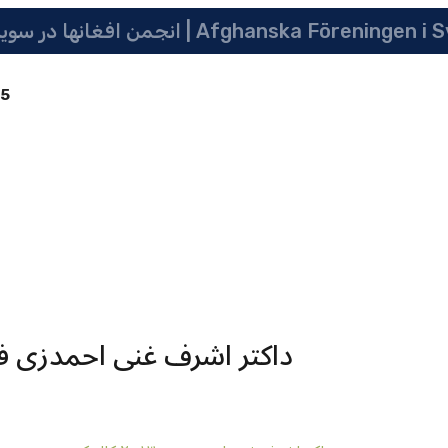
 سویدن | په سویدن کی دافغانانو ټولنه | Afghanska Föreningen i Sverige
85
داکتر اشرف غنی احمدزی فرد شماره 