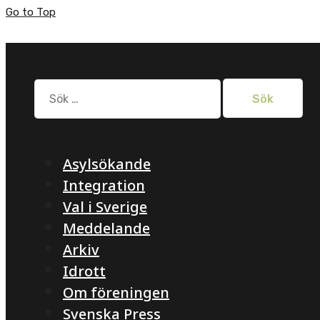
Go to Top
Sök
efter:
Asylsökande
Integration
Val i Sverige
Meddelande
Arkiv
Idrott
Om föreningen
Svenska Press